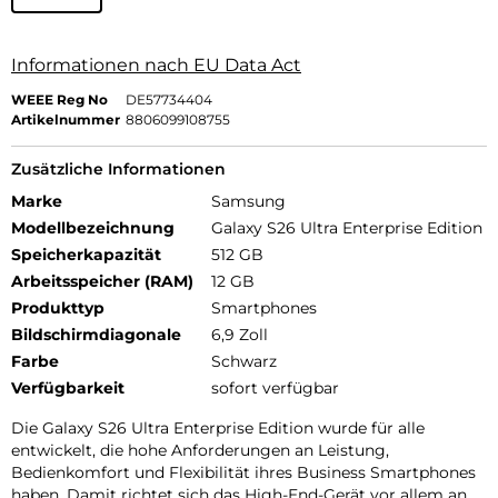
Informationen nach EU Data Act
WEEE Reg No
DE57734404
Artikelnummer
8806099108755
Zusätzliche Informationen
Marke
Samsung
Modellbezeichnung
Galaxy S26 Ultra Enterprise Edition
Speicherkapazität
512 GB
Arbeitsspeicher (RAM)
12 GB
Produkttyp
Smartphones
Bildschirmdiagonale
6,9 Zoll
Farbe
Schwarz
Verfügbarkeit
sofort verfügbar
Die Galaxy S26 Ultra Enterprise Edition wurde für alle
entwickelt, die hohe Anforderungen an Leistung,
Bedienkomfort und Flexibilität ihres Business Smartphones
haben. Damit richtet sich das High-End-Gerät vor allem an