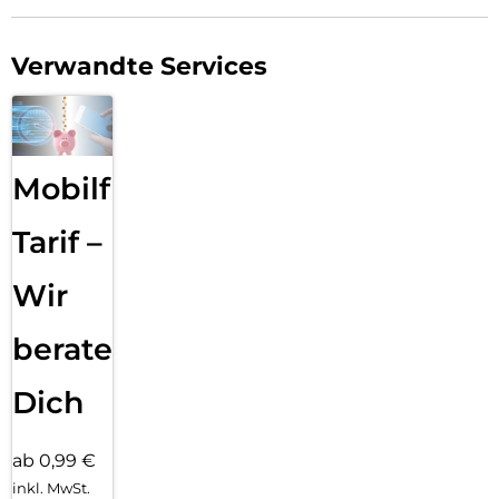
Unternehmen profitieren darüber hinaus von zentraler
Geräteverwaltung, regelmäßigen Updates und planbarer
Verwandte Services
Sicherheit über mehrere Jahre. Damit lässt sich das Galaxy
S26 Ultra Enterprise Edition flexibel in unterschiedliche
Einsatzszenarien integrieren – vom individuellen Arbeitsplatz
bis hin zur professionell gemanagten Geräteflotte.
Mobilfunk
Tarif –
Wir
beraten
Dich
ab 0,99 €
inkl. MwSt.