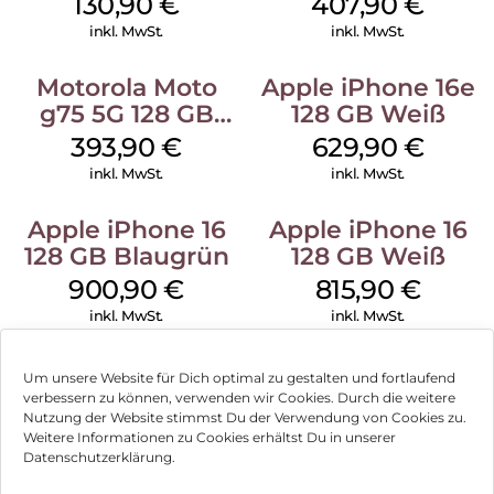
130,90
€
407,90
€
inkl. MwSt.
inkl. MwSt.
Motorola Moto
Apple iPhone 16e
g75 5G 128 GB
128 GB Weiß
Charcoal Gray
393,90
€
629,90
€
inkl. MwSt.
inkl. MwSt.
Apple iPhone 16
Apple iPhone 16
128 GB Blaugrün
128 GB Weiß
900,90
€
815,90
€
inkl. MwSt.
inkl. MwSt.
Um unsere Website für Dich optimal zu gestalten und fortlaufend
verbessern zu können, verwenden wir Cookies. Durch die weitere
Nutzung der Website stimmst Du der Verwendung von Cookies zu.
Impressum
Weitere Informationen zu Cookies erhältst Du in unserer
Datenschutzerklärung.
AGB