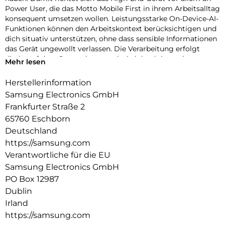
Power User, die das Motto Mobile First in ihrem Arbeitsalltag
konsequent umsetzen wollen. Leistungsstarke On-Device-AI-
Funktionen können den Arbeitskontext berücksichtigen und
dich situativ unterstützen, ohne dass sensible Informationen
das Gerät ungewollt verlassen. Die Verarbeitung erfolgt
direkt auf dem Smartphone und wird durch integrierte
Mehr lesen
Sicherheitsmechanismen abgesichert, sodass du die
Kontrolle über deine geschäftlichen Daten behältst.
Herstellerinformation
Samsung Electronics GmbH
Das klare, helle Display bietet dir auch bei wechselnden
Lichtverhältnissen eine hervorragende Übersicht und wird
Frankfurter Straße 2
durch die S-Pen-Unterstützung zur präzisen Arbeitsfläche.
65760 Eschborn
Notizen, Skizzen und Korrekturen lassen sich so auch
Deutschland
unterwegs effizient umsetzen. Das Privacy Display kann
https://samsung.com
deine Inhalte zudem vor neugierigen Blicken schützen und
Verantwortliche für die EU
dir auch in öffentlichen Umgebungen einen diskreten Zugriff
auf vertrauliche Informationen ermöglichen.
Samsung Electronics GmbH
PO Box 12987
Das hochentwickelte Kamerasystem eignet sich nicht nur
Dublin
für Dokumentationen und Scans, sondern auch für
Irland
hochwertige Foto- und Videoaufnahmen – ideal für Content
Creation und visuelle Kommunikation auf professionellem
https://samsung.com
Niveau.