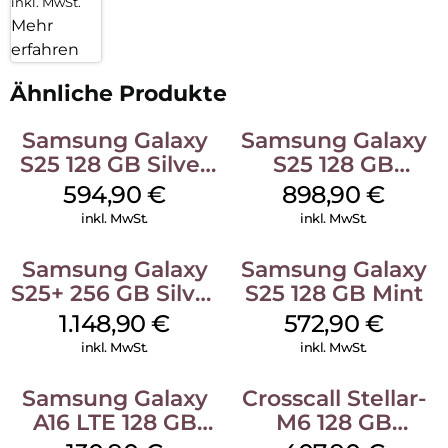
inkl. MwSt.
Mehr
erfahren
Ähnliche Produkte
Samsung Galaxy
Samsung Galaxy
S25 128 GB Silver
S25 128 GB
Shadow
Icyblue
594,90
€
898,90
€
inkl. MwSt.
inkl. MwSt.
Samsung Galaxy
Samsung Galaxy
S25+ 256 GB Silver
S25 128 GB Mint
Shadow
1.148,90
€
572,90
€
inkl. MwSt.
inkl. MwSt.
Samsung Galaxy
Crosscall Stellar-
A16 LTE 128 GB
M6 128 GB
Black
Schwarz