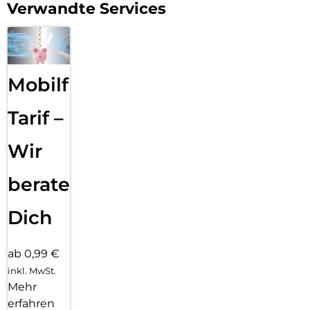
großen Sprung der Galaxy AI.
Verwandte Services
Mobilfunk
Tarif –
Wir
beraten
Dich
ab 0,99 €
inkl. MwSt.
Mehr
erfahren