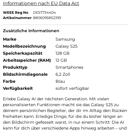
Informationen nach EU Data Act
WEEE Reg No
DE57734404
Artikelnummer
8806095852393
Zusätzliche Informationen
Marke
Samsung
Modellbezeichnung
Galaxy S25
Speicherkapazität
128 GB
Arbeitsspeicher (RAM)
12 GB
Produkttyp
Smartphones
Bildschirmdiagonale
6,2 Zoll
Farbe
Blau
Verfügbarkeit
sofort verfügbar
Erlebe Galaxy AI der nächsten Generation. Mit vielen
personalisierten Funktionen macht sie das Galaxy S25 zu
deinem persönlichen Begleiter, der dir im Alltag den Rücken
freihalten kann. Erledige Dinge, für die du bisher länger an
den Bildschirm gefesselt warst, in nur einem Schritt: Die AI
kann für dich über verschiedene Apps hinweg arbeiten – und