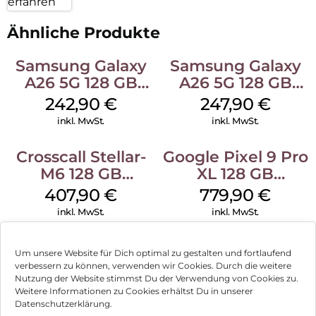
erfahren
Ähnliche Produkte
Samsung Galaxy
Samsung Galaxy
A26 5G 128 GB
A26 5G 128 GB
Mint
Black
242,90
€
247,90
€
inkl. MwSt.
inkl. MwSt.
Crosscall Stellar-
Google Pixel 9 Pro
M6 128 GB
XL 128 GB
Schwarz
Obsidian
407,90
€
779,90
€
inkl. MwSt.
inkl. MwSt.
Motorola Moto
Apple iPhone 16e
Um unsere Website für Dich optimal zu gestalten und fortlaufend
g75 5G 128 GB
128 GB Schwarz
verbessern zu können, verwenden wir Cookies. Durch die weitere
Charcoal Gray
Nutzung der Website stimmst Du der Verwendung von Cookies zu.
393,90
€
597,90
€
Weitere Informationen zu Cookies erhältst Du in unserer
inkl. MwSt.
inkl. MwSt.
Datenschutzerklärung.