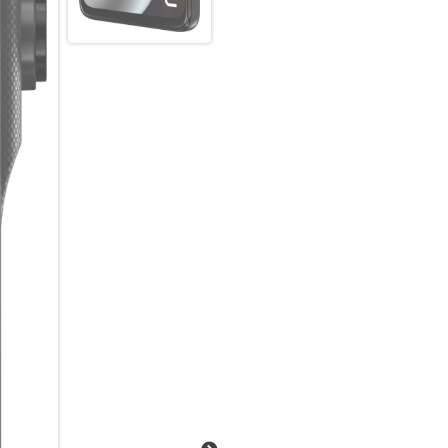
Mit der ultrahochauflösenden 
unglaublich scharfe Bilder au
gestütztem RAM-Boost. Und da
erkunden. Das neue moto g47.