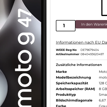
In den Waren
Informationen nach EU Da
WEEE Reg No
DE79679404
Artikelnummer
0840493620497
Zusätzliche Informationen
Marke
Moto
Modellbezeichnung
mot
Speicherkapazität
128 
Arbeitsspeicher (RAM)
8 G
Produkttyp
Sma
Bildschirmdiagonale
6,67 
Farbe
Grau