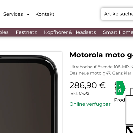
Services
Kontakt
bles
Festnetz
Kopfhörer & Headsets
Smart Hom
Motorola moto g
Ultrahochauflösende 108-MP-K
Das neue moto g47. Ganz klar
286,90
€
inkl. MwSt.
Produkt
Online verfügbar