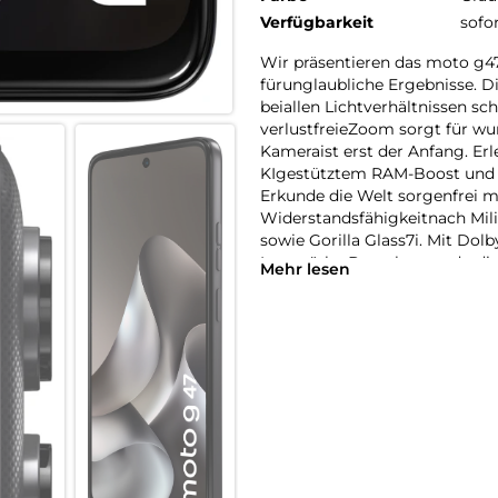
Verfügbarkeit
sofo
Wir präsentieren das moto g
fürunglaubliche Ergebnisse. 
beiallen Lichtverhältnissen sc
verlustfreieZoom sorgt für wu
Kameraist erst der Anfang. Er
KIgestütztem RAM-Boost und T
Erkunde die Welt sorgenfrei m
Widerstandsfähigkeitnach Mil
sowie Gorilla Glass7i. Mit Do
Lautstärke-Boostkannst du die
Mehr lesen
Zusammen miteinem hellen, bri
bestensgerüstet.9 Das neue m
Wir präsentieren das moto g
fürunglaubliche Ergebnisse. 
verlustfreiemZoom sorgt für s
Lichtverhältnissen. Biszu 24
mühelosesMultitasking. Erkun
Dukannst über Stereo-Lautspre
einemhellen Display sehen. Da