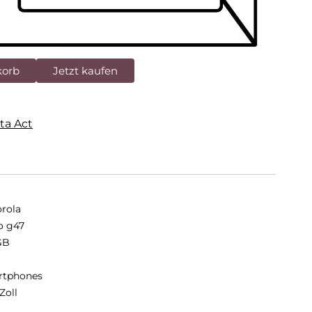
korb
Jetzt kaufen
ta Act
rola
o g47
GB
B
rtphones
Zoll