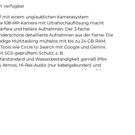
rt verfügbar
47 mit einem unglaublichen Kamerasystem
Die 108-MP-Kamera mit Ultrahochauflösung macht
härfere und hellere Aufnahmen. Der 3-fache
nderschöne detaillierte Aufnahmen aus der Ferne. Die
ledige Multitasking mühelos mit bis zu 24 GB RAM,
ools wie Circle to Search mit Google und Gemini.
it SGS-geprüftem Schutz, z. B.
itärstandard und Wasserbeständigkeit gemäß IP64
lby Atmos, Hi-Res-Audio (nur kabelgebunden) und
 Lautstärke der Stereo-Lautsprecher erhöhen.7,8
llanten Display und einer langen Akkulaufzeit bist du
oto g47. Ganz klar deine beste Aufnahme.
47 mit einem unglaublichen Kamerasystem
Die 108-MP-Ultra-Res-Kamera mit 3-fachem
chärfere und hellere Aufnahmen bei allen
 GB RAM dank KI-gestütztem RAM-Boost ermöglichen
de die Welt sorgenfrei dank SGS-geprüftem Schutz.
cher mit Lautstärke-Boost hören und alles auf
s neue moto g47. Ganz klar deine beste Aufnahme.