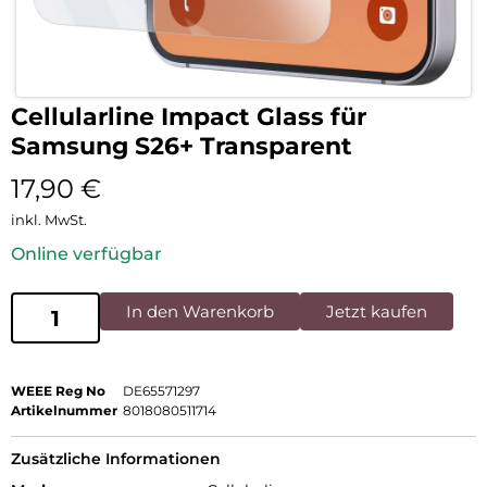
Cellularline Impact Glass für
Samsung S26+ Transparent
17,90
€
inkl. MwSt.
Online verfügbar
In den Warenkorb
Jetzt kaufen
WEEE Reg No
DE65571297
Artikelnummer
8018080511714
Zusätzliche Informationen