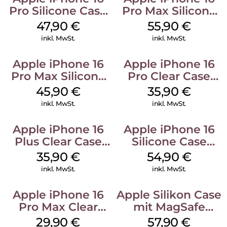
Pro Silicone Case
Pro Max Silicone
MagSafe Denim
Case MagSafe
47,90
€
55,90
€
Stone Gray
inkl. MwSt.
inkl. MwSt.
Apple iPhone 16
Apple iPhone 16
Pro Max Silicone
Pro Clear Case
Case MagSafe
MagSafe
45,90
€
35,90
€
Ultramarine
Transparent
inkl. MwSt.
inkl. MwSt.
Apple iPhone 16
Apple iPhone 16
Plus Clear Case
Silicone Case
MagSafe
MagSafe Black
35,90
€
54,90
€
Transparent
inkl. MwSt.
inkl. MwSt.
Apple iPhone 16
Apple Silikon Case
Pro Max Clear
mit MagSafe
Case MagSafe
iPhone 14 Pro
29,90
€
57,90
€