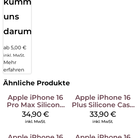
kümmern
uns
darum!
ab 5,00 €
inkl. MwSt.
Mehr
erfahren
Ähnliche Produkte
Apple iPhone 16
Apple iPhone 16
Pro Max Silicone
Plus Silicone Case
Case MagSafe
MagSafe Lake
34,90
€
33,90
€
Denim
Green
inkl. MwSt.
inkl. MwSt.
Apple iPhone 16
Apple iPhone 16