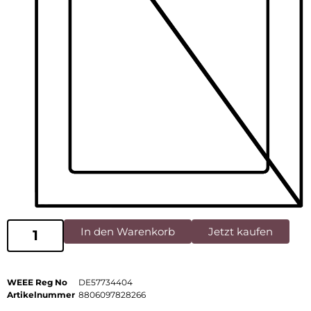
In den Warenkorb
Jetzt kaufen
WEEE Reg No
DE57734404
Artikelnummer
8806097828266