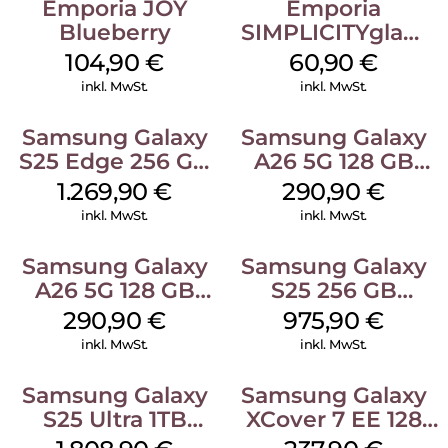
Emporia JOY
Emporia
Blueberry
SIMPLICITYglam
Weiss
104,90
€
60,90
€
inkl. MwSt.
inkl. MwSt.
Samsung Galaxy
Samsung Galaxy
S25 Edge 256 GB
A26 5G 128 GB
Titanium Silver
White
1.269,90
€
290,90
€
inkl. MwSt.
inkl. MwSt.
Samsung Galaxy
Samsung Galaxy
A26 5G 128 GB
S25 256 GB
Mint
Icyblue
290,90
€
975,90
€
inkl. MwSt.
inkl. MwSt.
Samsung Galaxy
Samsung Galaxy
S25 Ultra 1TB
XCover 7 EE 128
Titanium Black
GB Black