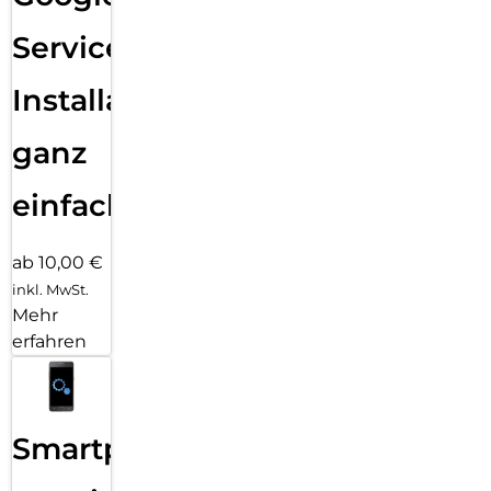
Mit 7 Jahren Software- und Sicherheitsupdates bleibt dein
Galaxy S26+ auf dem aktuellen Stand. Du kannst von neuen
Services
Funktionen, Weiterentwicklungen der Benutzeroberfläche
und hoher Performance profitieren. Gleichzeitig sind deine
Installation
persönlichen Daten, Apps und Inhalte zuverlässig geschützt.
So kannst du auch nach Jahren ein stabiles, schnelles und
sicheres Nutzererlebnis mit deinem Galaxy S26+ genießen.
ganz
einfach
ab 10,00 €
inkl. MwSt.
Mehr
erfahren
Smartphone