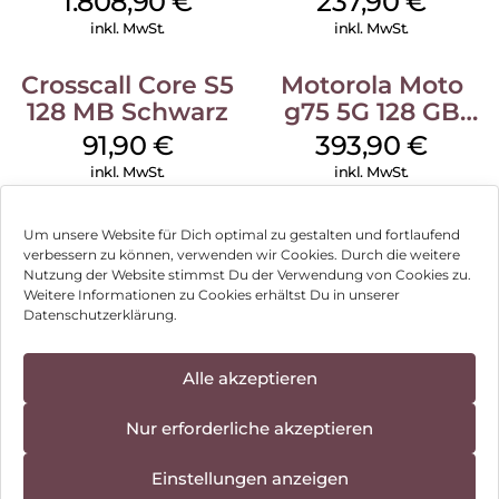
1.808,90
€
237,90
€
inkl. MwSt.
inkl. MwSt.
Crosscall Core S5
Motorola Moto
128 MB Schwarz
g75 5G 128 GB
Charcoal Gray
91,90
€
393,90
€
inkl. MwSt.
inkl. MwSt.
Um unsere Website für Dich optimal zu gestalten und fortlaufend
verbessern zu können, verwenden wir Cookies. Durch die weitere
Nutzung der Website stimmst Du der Verwendung von Cookies zu.
Impressum
Weitere Informationen zu Cookies erhältst Du in unserer
Datenschutzerklärung.
AGB
Datenschutz
Alle akzeptieren
Vertrag widerrufen
Nur erforderliche akzeptieren
Hinweis zur Batterieentsorgung
Einstellungen anzeigen