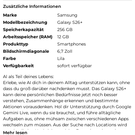
Zusätzliche Informationen
Marke
Samsung
Modellbezeichnung
Galaxy S26+
Speicherkapazität
256 GB
Arbeitsspeicher (RAM)
12 GB
Produkttyp
Smartphones
Bildschirmdiagonale
6,7 Zoll
Farbe
Lila
Verfügbarkeit
sofort verfügbar
Al als Teil deines Lebens:
Erlebe, wie AI dich in deinem Alltag unterstützen kann, ohne
dass du groß darüber nachdenken musst. Das Galaxy S26+
kann deine persönlichen Bedürfnisse jetzt noch besser
verstehen, Zusammenhänge erkennen und bestimmte
Aktionen vorausdenken. Hol dir Unterstützung durch Google
Gemini Live, wenn du sie brauchst, und führe alltägliche
Aufgaben aus, ohne mühsam zwischen verschiedenen Apps
wechseln zum müssen. Aus der Suche nach Locations wird
so schnell eine Nachricht an deine Freunde und aus einer
Mehr lesen