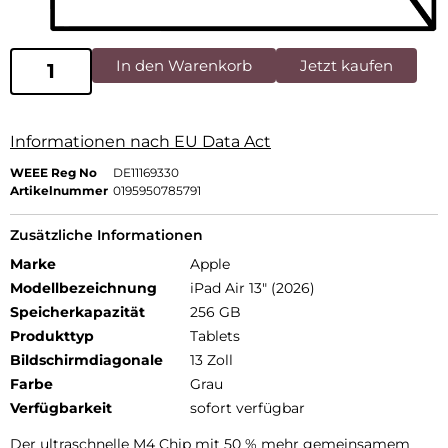
In den Warenkorb
Jetzt kaufen
Informationen nach EU Data Act
WEEE Reg No
DE11169330
Artikelnummer
0195950785791
Zusätzliche Informationen
Marke
Apple
Modellbezeichnung
iPad Air 13" (2026)
Speicherkapazität
256 GB
Produkttyp
Tablets
Bildschirmdiagonale
13 Zoll
Farbe
Grau
Verfügbarkeit
sofort verfügbar
Der ultra­schnelle M4 Chip mit 50 % mehr gemein­samem