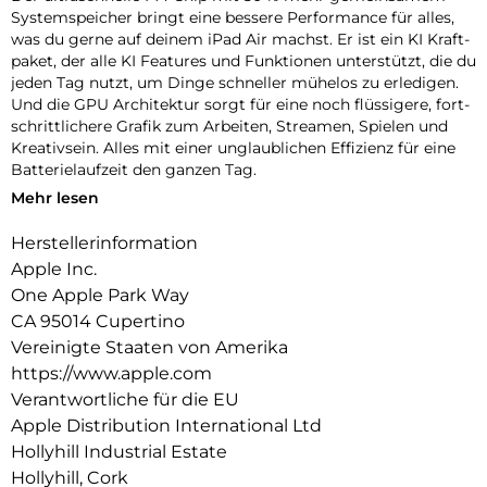
Systemspeicher bringt eine bessere Per­for­mance für alles,
was du gerne auf deinem iPad Air machst. Er ist ein KI Kraft­
paket, der alle KI Features und Funk­tionen unter­stützt, die du
jeden Tag nutzt, um Dinge schneller mühelos zu erle­digen.
Und die GPU Archi­tektur sorgt für eine noch flüssigere, fort­
schritt­lichere Grafik zum Arbeiten, Streamen, Spielen und
Kreativ­sein. Alles mit einer unglaub­lichen Effizienz für eine
Batterie­laufzeit den ganzen Tag.
Mehr lesen
iPadOS 26 kommt mit Liquid Glass, einem beein­druckenden
neuen Design mit brillantem Look und bahn­brechenden
Herstellerinformation
Verbes­serungen, die Produktivität auf dem iPad Air auf ein
Apple Inc.
neues Level bringen. Ein über­arbeitetes, intui­tives
Fenstersystem gibt dir mehr Möglich­keiten und Flexibilität
One Apple Park Way
als je zuvor. Du kannst Pro Apps nutzen, anspruchs­volle
CA 95014 Cupertino
Games spielen und kreative Pro­jekte jeder Größe erle­digen –
Vereinigte Staaten von Amerika
ganz natürlich per Touch.
https://www.apple.com
Das iPad Air wurde für Apple Intelligence ent­wi­ckelt, deinem
Verantwortliche für die EU
ganz per­sön­lichen KI System. Es hilft dir dabei, dich auszu­
Apple Distribution International Ltd
drücken und Dinge mühelos zu erle­digen. Revolutionärer
Hollyhill Industrial Estate
Daten­schutz gibt dir die Sicher­heit, dass niemand auf deine
Hollyhill, Cork
Daten zu­greifen kann − auch nicht Apple.