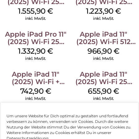
(2025) Wi-Fi 256
(2025) Wi-Fi 256
GB Standardglas
GB Standardglas
1.555,90
€
1.223,90
€
Space Schwarz
Space Schwarz
inkl. MwSt.
inkl. MwSt.
Apple iPad Pro 11″
Apple iPad 11″
(2025) Wi-Fi 256
(2025) Wi-Fi 512
GB Standardglas
GB Gelb
1.332,90
€
966,90
€
Silber
inkl. MwSt.
inkl. MwSt.
Apple iPad 11″
Apple iPad 11″
(2025) Wi-Fi +
(2025) Wi-Fi 256
Cellular 128 GB
GB Silber
742,90
€
655,90
€
Silber
inkl. MwSt.
inkl. MwSt.
Um unsere Website für Dich optimal zu gestalten und fortlaufend
verbessern zu können, verwenden wir Cookies. Durch die weitere
Nutzung der Website stimmst Du der Verwendung von Cookies zu.
Impressum
Weitere Informationen zu Cookies erhältst Du in unserer
Datenschutzerklärung.