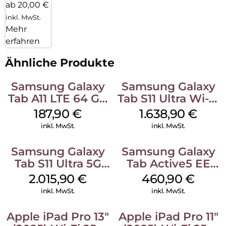
ab 20,00 €
inkl. MwSt.
Mehr
erfahren
Ähnliche Produkte
Samsung Galaxy
Samsung Galaxy
Tab A11 LTE 64 GB
Tab S11 Ultra Wi-Fi
Gray
512 GB Gray
187,90
€
1.638,90
€
inkl. MwSt.
inkl. MwSt.
Samsung Galaxy
Samsung Galaxy
Tab S11 Ultra 5G
Tab Active5 EE
512 GB Gray
Wi-Fi 128 GB black
2.015,90
€
460,90
€
inkl. MwSt.
inkl. MwSt.
Apple iPad Pro 13″
Apple iPad Pro 11″