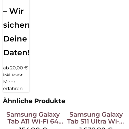
– Wir
sichern
Deine
Daten!
ab 20,00 €
inkl. MwSt.
Mehr
erfahren
Ähnliche Produkte
Samsung Galaxy
Samsung Galaxy
Tab A11 Wi-Fi 64
Tab S11 Ultra Wi-Fi
GB Gray
512 GB Gray