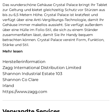
Das wunderschöne Gehäuse Crystal Palace bringt Ihr Tablet
zur Geltung und bietet gleichzeitig Schutz vor Stürzen aus
bis zu 6,5 Metern Höhe. Crystal Palace ist kratzfest und
verfügt über eine Anti-Vergilbungs-Technologie, damit Ihr
Gehäuse immer makellos aussieht. Sie verfügt außerdem
über eine Hülle im Folio-Stil, die sich zu einem Ständer
zusammenfalten lässt, damit Sie Ihr Handy bequem
betrachten können. Crystal Palace vereint Form, Funktion,
Stärke und Stil.
Mehr lesen
Fallresistent bis zu 2 Metern: Crystal Palace mit Folio wurde
getestet und hat bewiesen, dass protect Ihr Tablet bei
Herstellerinformation
Stürzen bis zu 2 Metern schützt.
Zagg International Distribution Limited
Gestärkt mit Graphene: Graphene ist härter als ein Diamant,
Shannon Industrial Estate 103
elastischer als Gummi und bis zu 200-mal stärker als Stahl.
Shannon Co Clare
Crystal Clear Gehäuse: Das transparente Crystal Palace
Irland
Gehäuse hat eine kratzfeste Oberfläche mit
https://www.zagg.com
vergilbungshemmenden Eigenschaften.
Antimikrobielle Behandlung: Crystal Palace enthält einen
antimikrobiellen Wirkstoff, der das Gehäuse schützt, indem
Verwandte Services