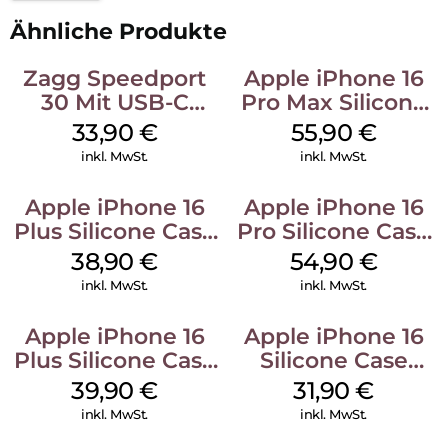
Ähnliche Produkte
Zagg Speedport
Apple iPhone 16
30 Mit USB-C
Pro Max Silicone
Kabel Weiß
Case MagSafe
33,90
€
55,90
€
Stone Gray
inkl. MwSt.
inkl. MwSt.
Apple iPhone 16
Apple iPhone 16
Plus Silicone Case
Pro Silicone Case
MagSafe Denim
MagSafe Black
38,90
€
54,90
€
inkl. MwSt.
inkl. MwSt.
Apple iPhone 16
Apple iPhone 16
Plus Silicone Case
Silicone Case
MagSafe Plum
MagSafe Fuchsia
39,90
€
31,90
€
inkl. MwSt.
inkl. MwSt.