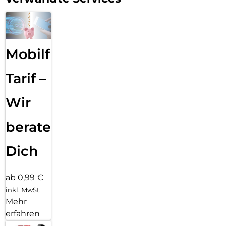
er das Wachstum von geruchsverursachenden Bakterien
hemmt.
56% recycelter Inhalt: Crystal Palace mit Folio besteht zu
56% aus recyceltem Inhalt.
Mobilfunk
Slim Design: Das schlanke, leichte Design passt problemlos
in Ihre Tasche.
Tarif –
Filmständer-Funktion: Das Cover im Folio-Stil lässt sich zu
einem Ständer umklappen, so dass Sie bequem Inhalte
Wir
ansehen, lesen oder Videochats führen können.
Eingeschränkte lebenslange Garantie : ZAGG garantiert das
beraten
Produkt gegen Verschleiß und Beschädigung während der
Lebensdauer des Geräts, für das das Produkt gekauft wurde.
Dich
ab 0,99 €
inkl. MwSt.
Mehr
erfahren