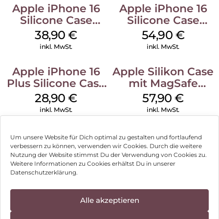
Apple iPhone 16
Apple iPhone 16
Silicone Case
Silicone Case
MagSafe
MagSafe Black
38,90
€
54,90
€
Ultramarine
inkl. MwSt.
inkl. MwSt.
Apple iPhone 16
Apple Silikon Case
Plus Silicone Case
mit MagSafe
MagSafe Black
iPhone 14 Pro
28,90
€
57,90
€
(PRODUCT)RED
inkl. MwSt.
inkl. MwSt.
Um unsere Website für Dich optimal zu gestalten und fortlaufend
verbessern zu können, verwenden wir Cookies. Durch die weitere
Nutzung der Website stimmst Du der Verwendung von Cookies zu.
Impressum
Weitere Informationen zu Cookies erhältst Du in unserer
Datenschutzerklärung.
AGB
Datenschutz
Alle akzeptieren
Vertrag widerrufen