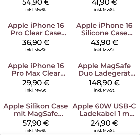
MagSafe Black
MagSafe Stone
54,90
€
41,90
€
Gray
inkl. MwSt.
inkl. MwSt.
Apple iPhone 16
Apple iPhone 16
Pro Clear Case
Silicone Case
MagSafe
MagSafe Plum
36,90
€
43,90
€
Transparent
inkl. MwSt.
inkl. MwSt.
Apple iPhone 16
Apple MagSafe
Pro Max Clear
Duo Ladegerät
Case MagSafe
Weiß
29,90
€
148,90
€
Transparent
inkl. MwSt.
inkl. MwSt.
Apple Silikon Case
Apple 60W USB-C
mit MagSafe
Ladekabel 1 m
iPhone 14 Pro
Weiß
57,90
€
24,90
€
(PRODUCT)RED
inkl. MwSt.
inkl. MwSt.