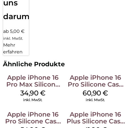
uns
darum!
ab 5,00 €
inkl. MwSt.
Mehr
erfahren
Ähnliche Produkte
Apple iPhone 16
Apple iPhone 16
Pro Max Silicone
Pro Silicone Case
Case MagSafe
MagSafe Stone
34,90
€
60,90
€
Denim
Gray
inkl. MwSt.
inkl. MwSt.
Apple iPhone 16
Apple iPhone 16
Pro Silicone Case
Plus Silicone Case