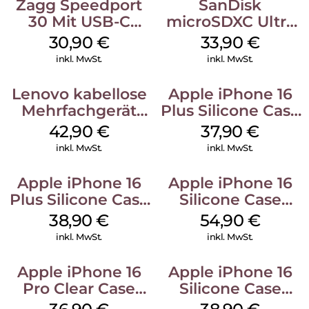
Zagg Speedport
SanDisk
30 Mit USB-C
microSDXC Ultra
Kabel Weiß
128 GB + Adapter
30,90
€
33,90
€
Mobile
inkl. MwSt.
inkl. MwSt.
Lenovo kabellose
Apple iPhone 16
Mehrfachgerät
Plus Silicone Case
Luna Grey
MagSafe Lake
42,90
€
37,90
€
Green
inkl. MwSt.
inkl. MwSt.
Apple iPhone 16
Apple iPhone 16
Plus Silicone Case
Silicone Case
MagSafe Denim
MagSafe Black
38,90
€
54,90
€
inkl. MwSt.
inkl. MwSt.
Apple iPhone 16
Apple iPhone 16
Pro Clear Case
Silicone Case
MagSafe
MagSafe