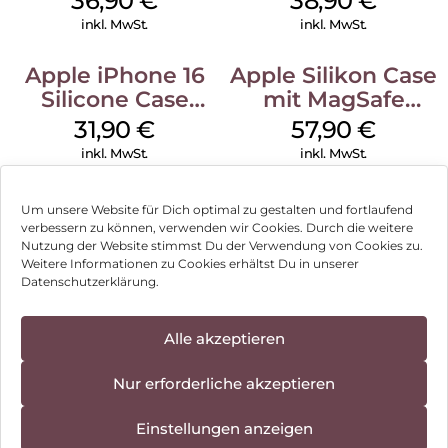
36,90
€
38,90
€
Transparent
Ultramarine
inkl. MwSt.
inkl. MwSt.
Apple iPhone 16
Apple Silikon Case
Silicone Case
mit MagSafe
MagSafe Fuchsia
iPhone 14 Pro
31,90
€
57,90
€
(PRODUCT)RED
inkl. MwSt.
inkl. MwSt.
Um unsere Website für Dich optimal zu gestalten und fortlaufend
verbessern zu können, verwenden wir Cookies. Durch die weitere
Nutzung der Website stimmst Du der Verwendung von Cookies zu.
Impressum
Weitere Informationen zu Cookies erhältst Du in unserer
Datenschutzerklärung.
AGB
Datenschutz
Alle akzeptieren
Vertrag widerrufen
Nur erforderliche akzeptieren
Hinweis zur Batterieentsorgung
Einstellungen anzeigen
Newsletter