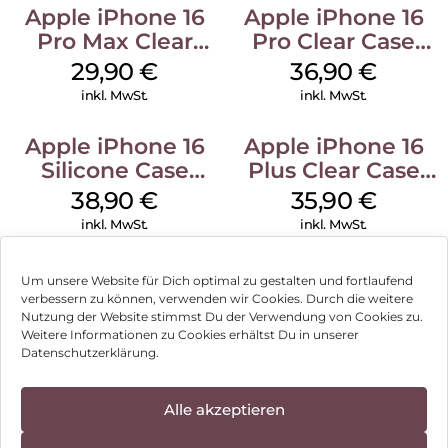
Apple iPhone 16
Apple iPhone 16
Pro Max Clear
Pro Clear Case
Case MagSafe
MagSafe
29,90
€
36,90
€
Transparent
Transparent
inkl. MwSt.
inkl. MwSt.
Apple iPhone 16
Apple iPhone 16
Silicone Case
Plus Clear Case
MagSafe
MagSafe
38,90
€
35,90
€
Ultramarine
Transparent
inkl. MwSt.
inkl. MwSt.
Um unsere Website für Dich optimal zu gestalten und fortlaufend
verbessern zu können, verwenden wir Cookies. Durch die weitere
Nutzung der Website stimmst Du der Verwendung von Cookies zu.
Impressum
Weitere Informationen zu Cookies erhältst Du in unserer
Datenschutzerklärung.
AGB
Datenschutz
Alle akzeptieren
Vertrag widerrufen