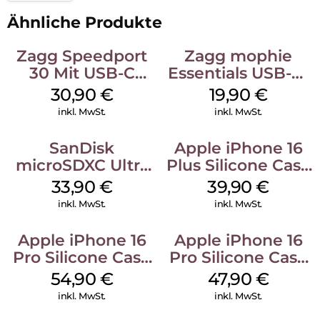
Ähnliche Produkte
Zagg Speedport
Zagg mophie
30 Mit USB-C
Essentials USB-C-
Kabel Weiß
20W Charger PD
30,90
€
19,90
€
Weiß
inkl. MwSt.
inkl. MwSt.
SanDisk
Apple iPhone 16
microSDXC Ultra
Plus Silicone Case
128 GB + Adapter
MagSafe Plum
33,90
€
39,90
€
Mobile
inkl. MwSt.
inkl. MwSt.
Apple iPhone 16
Apple iPhone 16
Pro Silicone Case
Pro Silicone Case
MagSafe Black
MagSafe Denim
54,90
€
47,90
€
inkl. MwSt.
inkl. MwSt.