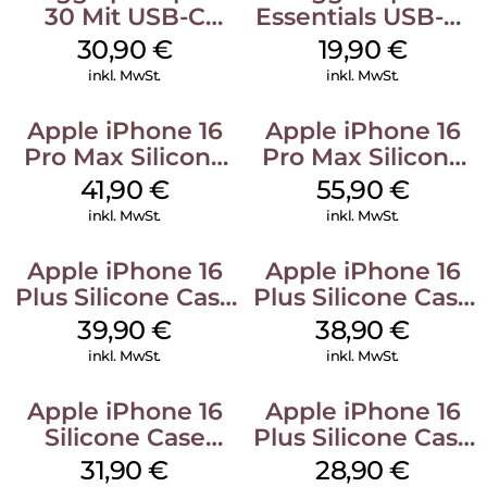
30 Mit USB-C
Essentials USB-C-
Kabel Weiß
20W Charger PD
30,90
€
19,90
€
Weiß
inkl. MwSt.
inkl. MwSt.
Apple iPhone 16
Apple iPhone 16
Pro Max Silicone
Pro Max Silicone
Case MagSafe
Case MagSafe
41,90
€
55,90
€
Ultramarine
Stone Gray
inkl. MwSt.
inkl. MwSt.
Apple iPhone 16
Apple iPhone 16
Plus Silicone Case
Plus Silicone Case
MagSafe Plum
MagSafe Denim
39,90
€
38,90
€
inkl. MwSt.
inkl. MwSt.
Apple iPhone 16
Apple iPhone 16
Silicone Case
Plus Silicone Case
MagSafe Fuchsia
MagSafe Black
31,90
€
28,90
€