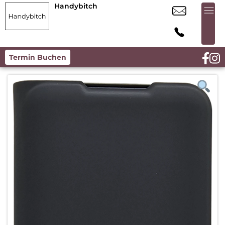
Handybitch
Termin Buchen