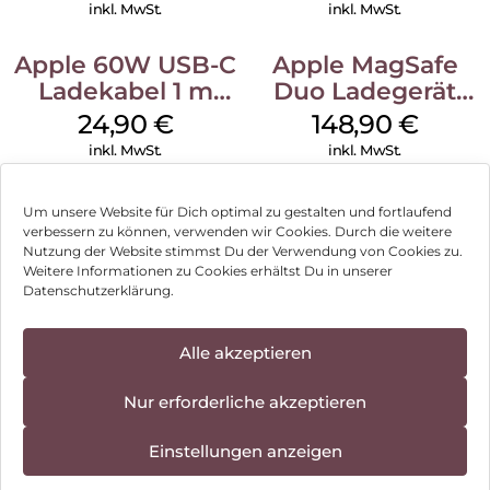
inkl. MwSt.
inkl. MwSt.
Apple 60W USB-C
Apple MagSafe
Ladekabel 1 m
Duo Ladegerät
Weiß
Weiß
24,90
€
148,90
€
inkl. MwSt.
inkl. MwSt.
Um unsere Website für Dich optimal zu gestalten und fortlaufend
verbessern zu können, verwenden wir Cookies. Durch die weitere
Nutzung der Website stimmst Du der Verwendung von Cookies zu.
Impressum
Weitere Informationen zu Cookies erhältst Du in unserer
Datenschutzerklärung.
AGB
Datenschutz
Alle akzeptieren
Vertrag widerrufen
Nur erforderliche akzeptieren
Hinweis zur Batterieentsorgung
Einstellungen anzeigen
Newsletter