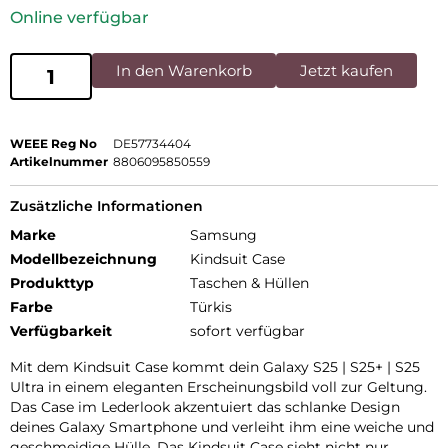
Online verfügbar
In den Warenkorb
Jetzt kaufen
WEEE Reg No
DE57734404
Artikelnummer
8806095850559
Zusätzliche Informationen
Marke
Samsung
Modellbezeichnung
Kindsuit Case
Produkttyp
Taschen & Hüllen
Farbe
Türkis
Verfügbarkeit
sofort verfügbar
Mit dem Kindsuit Case kommt dein Galaxy S25 | S25+ | S25
Ultra in einem eleganten Erscheinungsbild voll zur Geltung.
Das Case im Lederlook akzentuiert das schlanke Design
deines Galaxy Smartphone und verleiht ihm eine weiche und
geschmeidige Hülle. Das Kindsuit Case sieht nicht nur