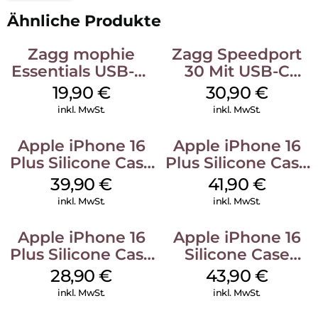
Ähnliche Produkte
Zagg mophie
Zagg Speedport
Essentials USB-C-
30 Mit USB-C
20W Charger PD
Kabel Weiß
19,90
€
30,90
€
Weiß
inkl. MwSt.
inkl. MwSt.
Apple iPhone 16
Apple iPhone 16
Plus Silicone Case
Plus Silicone Case
MagSafe Plum
MagSafe Stone
39,90
€
41,90
€
Gray
inkl. MwSt.
inkl. MwSt.
Apple iPhone 16
Apple iPhone 16
Plus Silicone Case
Silicone Case
MagSafe Black
MagSafe Plum
28,90
€
43,90
€
inkl. MwSt.
inkl. MwSt.