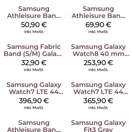
Samsung
Samsung
Athleisure Band
Athleisure Band
(M/L) Galaxy
(M/L) Galaxy
50,90
€
69,90
€
Watch8/Watch8
Watch8/Watch8
inkl. MwSt.
inkl. MwSt.
Classic Green
Classic Graphite
Samsung Fabric
Samsung Galaxy
Band (S/M) Galaxy
Watch8 40 mm
Watch8/Watch8
Graphite
32,90
€
253,90
€
Classic Red
inkl. MwSt.
inkl. MwSt.
Samsung Galaxy
Samsung Galaxy
Watch7 LTE 44
Watch7 LTE 44
mm Green
mm Silver
396,90
€
365,90
€
inkl. MwSt.
inkl. MwSt.
Samsung
Samsung Galaxy
Athleisure Band
Fit3 Gray