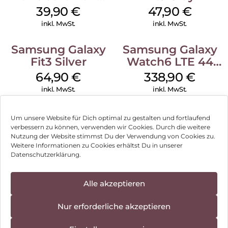
M/L Galaxy
39,90
€
47,90
€
Watch7 Silver
inkl. MwSt.
inkl. MwSt.
Samsung Galaxy
Samsung Galaxy
Fit3 Silver
Watch6 LTE 44
mm Graphite
64,90
€
338,90
€
inkl. MwSt.
inkl. MwSt.
Um unsere Website für Dich optimal zu gestalten und fortlaufend
verbessern zu können, verwenden wir Cookies. Durch die weitere
Nutzung der Website stimmst Du der Verwendung von Cookies zu.
Impressum
Weitere Informationen zu Cookies erhältst Du in unserer
Datenschutzerklärung.
AGB
Datenschutz
Alle akzeptieren
Vertrag widerrufen
Nur erforderliche akzeptieren
Hinweis zur Batterieentsorgung