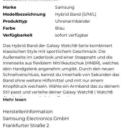
Marke
Samsung
Modellbezeichnung
Hybrid Band (S/M/L)
Produkttyp
Uhrenarmbänder
Farbe
Blau
Verfügbarkeit
sofort verfügbar
Das Hybrid Band der Galaxy Watch8-Serie kombiniert
klassischen Style mit sportlichem Geschmack. Die
Außenseite im Lederlook und einer Steppnaht und die
Innenseite aus flexiblem Nitrilkautschuk (HNBR), welches
dein Handgelenk angenehm umgibt. Durch den neuen
Schnellverschluss, kannst du innerhalb von Sekunden das
Band ohne weitere Hilfsmittel und mit nur einem
Knopfdruck wechseln. Wähle ein Armband das zu deinem
Stil passt und verleihe deiner Galaxy Watch8 | Watch8
Classic einen persönlichen Touch.
Mehr lesen
Herstellerinformation
Samsung Electronics GmbH
Frankfurter Straße 2