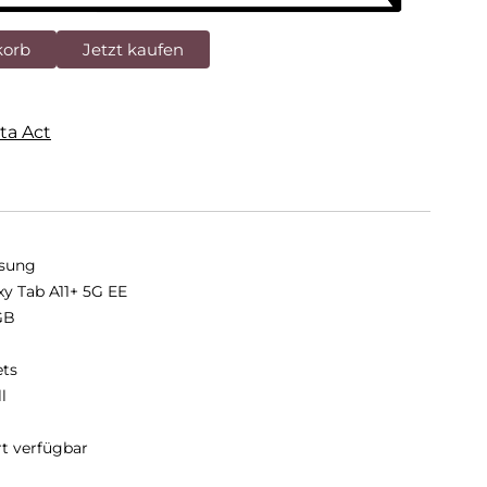
korb
Jetzt kaufen
ta Act
sung
xy Tab A11+ 5G EE
GB
B
ets
ll
rt verfügbar