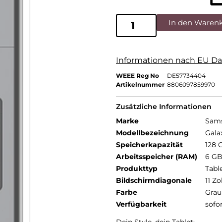
In den Waren
Informationen nach EU Da
WEEE Reg No
DE57734404
Artikelnummer
8806097859970
Zusätzliche Informationen
Marke
Sam
Modellbezeichnung
Gala
Speicherkapazität
128 
Arbeitsspeicher (RAM)
6 G
Produkttyp
Tabl
Bildschirmdiagonale
11 Zo
Farbe
Grau
Verfügbarkeit
sofo
Dein Style, dein Tablet: