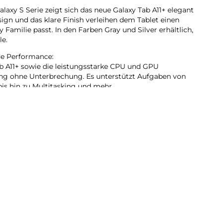
alaxy S Serie zeigt sich das neue Galaxy Tab A11+ elegant
gn und das klare Finish verleihen dem Tablet einen
 Familie passt. In den Farben Gray und Silver erhältlich,
le.
de Performance:
b A11+ sowie die leistungsstarke CPU und GPU
ung ohne Unterbrechung. Es unterstützt Aufgaben von
is hin zu Multitasking und mehr.
 das, was du siehst:
era mit Gemini auf deinem Galaxy Tab A11+ , um direkt
cke einfach die Seitentaste und teile deinen Bildschirm
it Google Gemini. So kannst du entspannte Gespräche
ommen, die du brauchst.
chlich Speicher und Kapazität. Mit bis zu 8 GB
eicherplatz ermöglicht es schnelles, nahtloses
tzung großer Dateien. Bei Bedarf kannst du den
SD-Karte auf bis zu 2 TB erweitern.