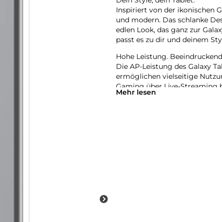
Inspiriert von der ikonischen G
und modern. Das schlanke Desi
edlen Look, das ganz zur Galaxy
passt es zu dir und deinem Sty
Hohe Leistung. Beeindrucken
Die AP-Leistung des Galaxy Ta
ermöglichen vielseitige Nutz
Gaming über Live-Streaming b
Mehr lesen
Sprich mit Google Gemini über
Gehe live und teile deine Kam
Unterstützung zu erhalten. Drü
oder die Kameraperspektive m
führen und die Antworten bek
Behalte, was dir wichtig ist:
Das Galaxy Tab A11+ bietet rei
Arbeitsspeicher und 256 GB Sp
Multitasking und die Unterstü
Speicher sogar mit einer micro