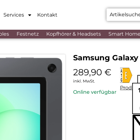
Services
Kontakt
bles
Festnetz
Kopfhörer & Headsets
Smart Hom
Samsung Galaxy 
289,90
€
inkl. MwSt.
Produkt
Online verfügbar