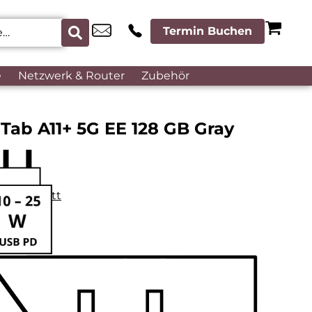
Termin Buchen
e
Netzwerk & Router
Zubehör
Tab A11+ 5G EE 128 GB Gray
datenblatt