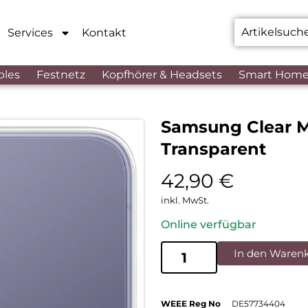
Services
Kontakt
bles
Festnetz
Kopfhörer & Headsets
Smart Hom
Samsung Clear M
Transparent
42,90
€
inkl. MwSt.
Online verfügbar
In den Waren
WEEE Reg No
DE57734404