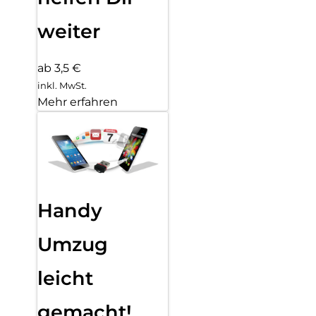
weiter
ab 3,5 €
inkl. MwSt.
Mehr erfahren
Handy
Umzug
leicht
gemacht!