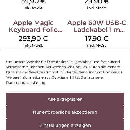
35,90
€
29,90
€
Transparent
Transparent
inkl. MwSt.
inkl. MwSt.
Apple Magic
Apple 60W USB-C
Keyboard Folio
Ladekabel 1 m
iPad 10.9″ (10.Gen.)
Weiß
293,90
€
17,90
€
Weiß
inkl. MwSt.
inkl. MwSt.
Um unsere Website für Dich optimal zu gestalten und fortlaufend
verbessern zu können, verwenden wir Cookies. Durch die weitere
Nutzung der Website stimmst Du der Verwendung von Cookies zu.
Impressum
Weitere Informationen zu Cookies erhältst Du in unserer
Datenschutzerklärung.
AGB
Datenschutz
Alle akzeptieren
Vertrag widerrufen
Nur erforderliche akzeptieren
Hinweis zur Batterieentsorgung
Einstellungen anzeigen