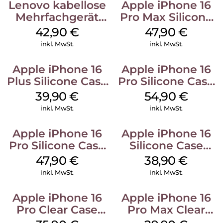
Lenovo kabellose
Apple iPhone 16
Mehrfachgerät
Pro Max Silicone
Luna Grey
Case MagSafe
42,90
€
47,90
€
Black
inkl. MwSt.
inkl. MwSt.
Apple iPhone 16
Apple iPhone 16
Plus Silicone Case
Pro Silicone Case
MagSafe Plum
MagSafe Black
39,90
€
54,90
€
inkl. MwSt.
inkl. MwSt.
Apple iPhone 16
Apple iPhone 16
Pro Silicone Case
Silicone Case
MagSafe Denim
MagSafe
47,90
€
38,90
€
Ultramarine
inkl. MwSt.
inkl. MwSt.
Apple iPhone 16
Apple iPhone 16
Pro Clear Case
Pro Max Clear
MagSafe
Case MagSafe