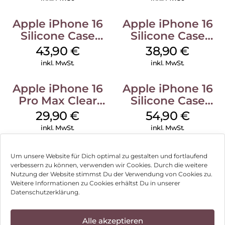
Apple iPhone 16
Apple iPhone 16
Silicone Case
Silicone Case
MagSafe Plum
MagSafe
43,90
€
38,90
€
Ultramarine
inkl. MwSt.
inkl. MwSt.
Apple iPhone 16
Apple iPhone 16
Pro Max Clear
Silicone Case
Case MagSafe
MagSafe Black
29,90
€
54,90
€
Transparent
inkl. MwSt.
inkl. MwSt.
Um unsere Website für Dich optimal zu gestalten und fortlaufend
verbessern zu können, verwenden wir Cookies. Durch die weitere
Nutzung der Website stimmst Du der Verwendung von Cookies zu.
Impressum
Weitere Informationen zu Cookies erhältst Du in unserer
Datenschutzerklärung.
AGB
Datenschutz
Alle akzeptieren