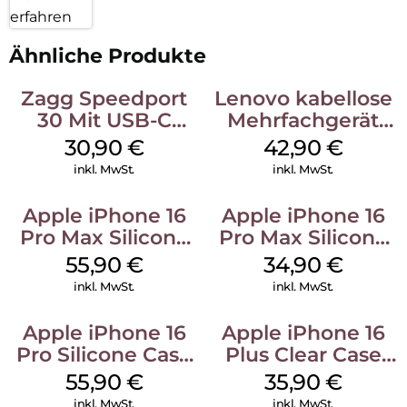
erfahren
Ähnliche Produkte
Zagg Speedport
Lenovo kabellose
30 Mit USB-C
Mehrfachgerät
Kabel Weiß
Luna Grey
30,90
€
42,90
€
inkl. MwSt.
inkl. MwSt.
Apple iPhone 16
Apple iPhone 16
Pro Max Silicone
Pro Max Silicone
Case MagSafe
Case MagSafe
55,90
€
34,90
€
Stone Gray
Denim
inkl. MwSt.
inkl. MwSt.
Apple iPhone 16
Apple iPhone 16
Pro Silicone Case
Plus Clear Case
MagSafe Stone
MagSafe
55,90
€
35,90
€
Gray
Transparent
inkl. MwSt.
inkl. MwSt.