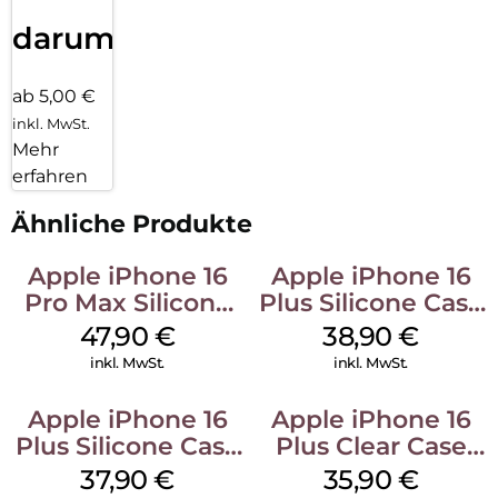
darum!
ab 5,00 €
inkl. MwSt.
Mehr
erfahren
Ähnliche Produkte
Apple iPhone 16
Apple iPhone 16
Pro Max Silicone
Plus Silicone Case
Case MagSafe
MagSafe Denim
47,90
€
38,90
€
Black
inkl. MwSt.
inkl. MwSt.
Apple iPhone 16
Apple iPhone 16
Plus Silicone Case
Plus Clear Case
MagSafe Lake
MagSafe
37,90
€
35,90
€