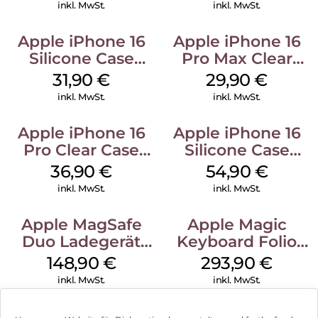
Green
Transparent
inkl. MwSt.
inkl. MwSt.
Apple iPhone 16
Apple iPhone 16
Silicone Case
Pro Max Clear
MagSafe Fuchsia
Case MagSafe
31,90
€
29,90
€
Transparent
inkl. MwSt.
inkl. MwSt.
Apple iPhone 16
Apple iPhone 16
Pro Clear Case
Silicone Case
MagSafe
MagSafe Black
36,90
€
54,90
€
Transparent
inkl. MwSt.
inkl. MwSt.
Apple MagSafe
Apple Magic
Duo Ladegerät
Keyboard Folio
Weiß
iPad 10.9″ (10.Gen.)
148,90
€
293,90
€
Weiß
inkl. MwSt.
inkl. MwSt.