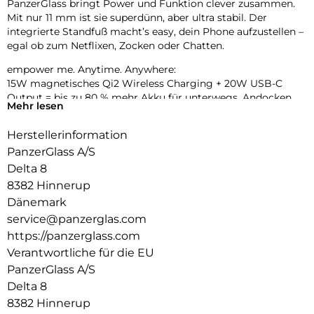
PanzerGlass bringt Power und Funktion clever zusammen.
Mit nur 11 mm ist sie superdünn, aber ultra stabil. Der
integrierte Standfuß macht’s easy, dein Phone aufzustellen –
egal ob zum Netflixen, Zocken oder Chatten.
empower me. Anytime. Anywhere:
15W magnetisches Qi2 Wireless Charging + 20W USB-C
Output = bis zu 80 % mehr Akku für unterwegs. Andocken,
Mehr lesen
laden, weitermachen – ganz ohne Kabelsalat. Und das Beste:
Gefertigt aus recyceltem Aluminium, ganz ohne
Herstellerinformation
Plastikverpackung.
PanzerGlass A/S
Delta 8
8382 Hinnerup
Dänemark
service@panzerglas.com
https://panzerglass.com
Verantwortliche für die EU
PanzerGlass A/S
Delta 8
8382 Hinnerup