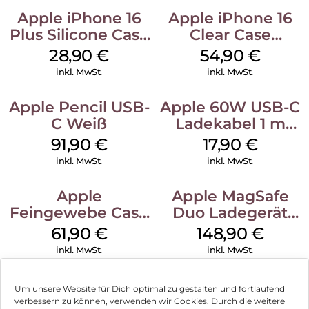
Apple iPhone 16
Apple iPhone 16
Plus Silicone Case
Clear Case
MagSafe Black
MagSafe
28,90
€
54,90
€
Transparent
inkl. MwSt.
inkl. MwSt.
Apple Pencil USB-
Apple 60W USB-C
C Weiß
Ladekabel 1 m
Weiß
91,90
€
17,90
€
inkl. MwSt.
inkl. MwSt.
Apple
Apple MagSafe
Feingewebe Case
Duo Ladegerät
iPhone 15 Pro
Weiß
61,90
€
148,90
€
MagSafe Schwarz
inkl. MwSt.
inkl. MwSt.
Um unsere Website für Dich optimal zu gestalten und fortlaufend
verbessern zu können, verwenden wir Cookies. Durch die weitere