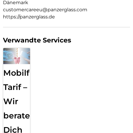
Dänemark
customercareeu@panzerglass.com
https://panzerglass.de
Verwandte Services
Mobilfunk
Tarif –
Wir
beraten
Dich