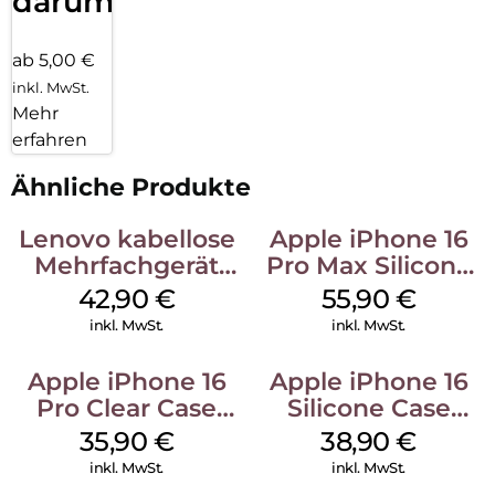
darum!
ab 5,00 €
inkl. MwSt.
Mehr
erfahren
Ähnliche Produkte
Lenovo kabellose
Apple iPhone 16
Mehrfachgerät
Pro Max Silicone
Luna Grey
Case MagSafe
42,90
€
55,90
€
Stone Gray
inkl. MwSt.
inkl. MwSt.
Apple iPhone 16
Apple iPhone 16
Pro Clear Case
Silicone Case
MagSafe
MagSafe
35,90
€
38,90
€
Transparent
Ultramarine
inkl. MwSt.
inkl. MwSt.