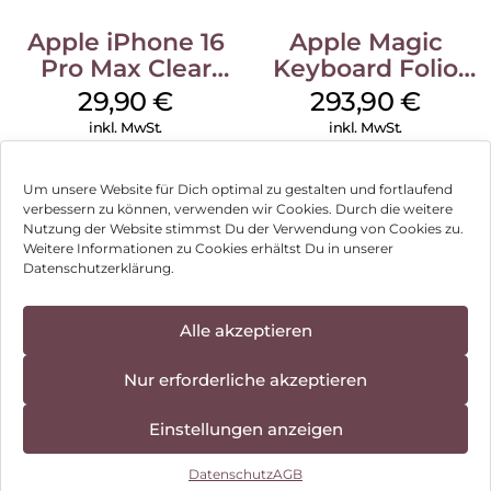
Apple iPhone 16
Apple Magic
Pro Max Clear
Keyboard Folio
Case MagSafe
iPad 10.9″ (10.Gen.)
29,90
€
293,90
€
Transparent
Weiß
inkl. MwSt.
inkl. MwSt.
Um unsere Website für Dich optimal zu gestalten und fortlaufend
verbessern zu können, verwenden wir Cookies. Durch die weitere
Nutzung der Website stimmst Du der Verwendung von Cookies zu.
Impressum
Weitere Informationen zu Cookies erhältst Du in unserer
Datenschutzerklärung.
AGB
Datenschutz
Alle akzeptieren
Vertrag widerrufen
Nur erforderliche akzeptieren
Hinweis zur Batterieentsorgung
Einstellungen anzeigen
Newsletter
Datenschutz
AGB
©
2026
, Brodos AG – All Rights Reserved.