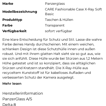
Marke
Panzerglass
CARE Fashionable Case X-Ray Soft
Modellbezeichnung
Basic
Produkttyp
Taschen & Hüllen
Farbe
Transparent
Verfügbarkeit
sofort verfügbar
Eine klare Entscheidung für Schutz und Stil. Lasse die wahre
Farbe deines Handy durchscheinen. Mit einem weichen,
schlanken Design ist diese Schutzhülle innen und außen
robust. Und mit ihrem glatten Halt sieht sie so gut aus, wie
sie sich anfühlt. Diese Hülle wurde bei Stürzen aus 1,2 Metern
Höhe getestet und ist so konzipiert, dass sie alltäglichen
Stürzen und Kratzern standhält. Die X-Ray-Hülle aus
recyceltem Kunststoff ist für kabelloses Aufladen und
verbesserten Schutz der Kamera ausgelegt.
Mehr lesen
DARE TO CARE:
CARE ist eine verspielte und schützende internationale Tech-
Herstellerinformation
und Lifestyle-Marke, die aus den hochwertigsten Materialien
PanzerGlass A/S
hergestellt und von Mode-, Kunst- und Musiktrends
beeinflusst wird. Wir kümmern uns um Menschen und die
Delta 8