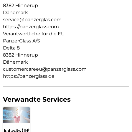
Welt, in der wir leben. Wir legen Wert auf Nachhaltigkeit und
8382 Hinnerup
Selbstdarstellung. Wir kümmern uns um Technik und die
Dänemark
Lebensdauer von Technik. Verwandle dein Handy in ein
service@panzerglas.com
stilvoll geschütztes Accessoire. Zeig der Welt, dass du dich
https://panzerglass.com
um sie sorgst.
Verantwortliche für die EU
PanzerGlass A/S
Delta 8
8382 Hinnerup
Dänemark
customercareeu@panzerglass.com
https://panzerglass.de
Verwandte Services
Mobilfunk