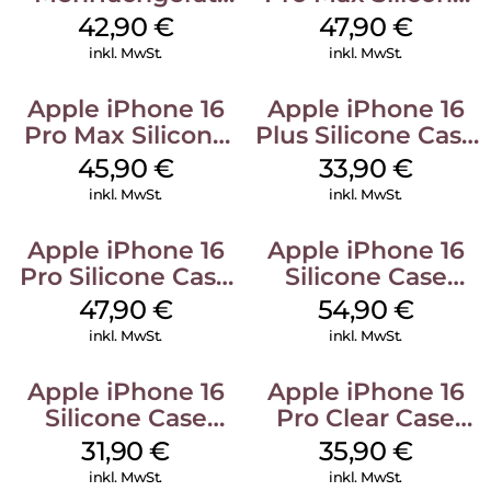
Luna Grey
Case MagSafe
42,90
€
47,90
€
Black
inkl. MwSt.
inkl. MwSt.
Apple iPhone 16
Apple iPhone 16
Pro Max Silicone
Plus Silicone Case
Case MagSafe
MagSafe Lake
45,90
€
33,90
€
Ultramarine
Green
inkl. MwSt.
inkl. MwSt.
Apple iPhone 16
Apple iPhone 16
Pro Silicone Case
Silicone Case
MagSafe Denim
MagSafe Black
47,90
€
54,90
€
inkl. MwSt.
inkl. MwSt.
Apple iPhone 16
Apple iPhone 16
Silicone Case
Pro Clear Case
MagSafe Fuchsia
MagSafe
31,90
€
35,90
€
Transparent
inkl. MwSt.
inkl. MwSt.