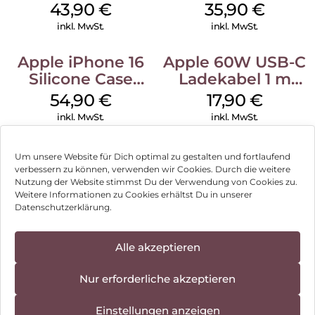
MagSafe Plum
MagSafe
43,90
€
35,90
€
Transparent
inkl. MwSt.
inkl. MwSt.
Apple iPhone 16
Apple 60W USB-C
Silicone Case
Ladekabel 1 m
MagSafe Black
Weiß
54,90
€
17,90
€
inkl. MwSt.
inkl. MwSt.
Um unsere Website für Dich optimal zu gestalten und fortlaufend
verbessern zu können, verwenden wir Cookies. Durch die weitere
Nutzung der Website stimmst Du der Verwendung von Cookies zu.
Impressum
Weitere Informationen zu Cookies erhältst Du in unserer
Datenschutzerklärung.
AGB
Datenschutz
Alle akzeptieren
Vertrag widerrufen
Nur erforderliche akzeptieren
Hinweis zur Batterieentsorgung
Einstellungen anzeigen