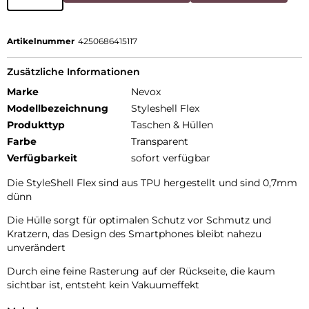
Artikelnummer
4250686415117
Zusätzliche Informationen
Marke
Nevox
Modellbezeichnung
Styleshell Flex
Produkttyp
Taschen & Hüllen
Farbe
Transparent
Verfügbarkeit
sofort verfügbar
Die StyleShell Flex sind aus TPU hergestellt und sind 0,7mm
dünn
Die Hülle sorgt für optimalen Schutz vor Schmutz und
Kratzern, das Design des Smartphones bleibt nahezu
unverändert
Durch eine feine Rasterung auf der Rückseite, die kaum
sichtbar ist, entsteht kein Vakuumeffekt
Alle Tasten und Ecken werden geschützt, zudem ist für die