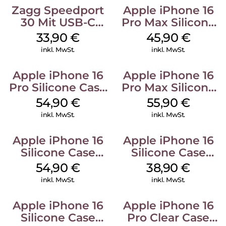
Zagg Speedport
Apple iPhone 16
30 Mit USB-C
Pro Max Silicone
Kabel Weiß
Case MagSafe
33,90
€
45,90
€
Ultramarine
inkl. MwSt.
inkl. MwSt.
Apple iPhone 16
Apple iPhone 16
Pro Silicone Case
Pro Max Silicone
MagSafe Black
Case MagSafe
54,90
€
55,90
€
Stone Gray
inkl. MwSt.
inkl. MwSt.
Apple iPhone 16
Apple iPhone 16
Silicone Case
Silicone Case
MagSafe Lake
MagSafe
54,90
€
38,90
€
Green
Ultramarine
inkl. MwSt.
inkl. MwSt.
Apple iPhone 16
Apple iPhone 16
Silicone Case
Pro Clear Case