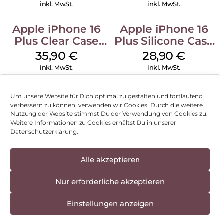
Stone Gray
inkl. MwSt.
inkl. MwSt.
Apple iPhone 16
Apple iPhone 16
Plus Clear Case
Plus Silicone Case
MagSafe
MagSafe Black
35,90
€
28,90
€
Transparent
inkl. MwSt.
inkl. MwSt.
Um unsere Website für Dich optimal zu gestalten und fortlaufend
verbessern zu können, verwenden wir Cookies. Durch die weitere
Nutzung der Website stimmst Du der Verwendung von Cookies zu.
Impressum
Weitere Informationen zu Cookies erhältst Du in unserer
Datenschutzerklärung.
AGB
Datenschutz
Alle akzeptieren
Vertrag widerrufen
Nur erforderliche akzeptieren
Hinweis zur Batterieentsorgung
Einstellungen anzeigen
Newsletter