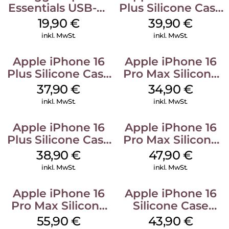
Essentials USB-C-
Plus Silicone Case
20W Charger PD
MagSafe Plum
19,90
€
39,90
€
Weiß
inkl. MwSt.
inkl. MwSt.
Apple iPhone 16
Apple iPhone 16
Plus Silicone Case
Pro Max Silicone
MagSafe Lake
Case MagSafe
37,90
€
34,90
€
Green
Denim
inkl. MwSt.
inkl. MwSt.
Apple iPhone 16
Apple iPhone 16
Plus Silicone Case
Pro Max Silicone
MagSafe Denim
Case MagSafe
38,90
€
47,90
€
Black
inkl. MwSt.
inkl. MwSt.
Apple iPhone 16
Apple iPhone 16
Pro Max Silicone
Silicone Case
Case MagSafe
MagSafe Plum
55,90
€
43,90
€