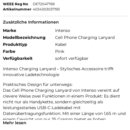
WEEE Reg No
DE72047769
Artikelnummer
4034303037193
Zusätzliche Informationen
Marke
Intenso
Modellbezeichnung
Cell Phone Charging Lanyard
Produkttyp
Kabel
Farbe
Pink
Verfügbarkeit
sofort verfügbar
Intenso Charging Lanyard – Stylisches Accessoire trifft
innovative Ladetechnologie
Praktisches Design für unterwegs:
Das Cell Phone Charging Lanyard von Intenso vereint auf
clevere Weise zwei Funktionen in einem Produkt: Es dient
nicht nur als Handykette, sondern gleichzeitig als
leistungsstarkes USB-C-Ladekabel mit
Datenübertragungsfunktion. Mit einer Länge von 1,65 m und
einem Gewicht von nur 35 Gramm bietet es hohen
Mehr lesen
Tragekomfort und optimale Bewegungsfreiheit – ob beim