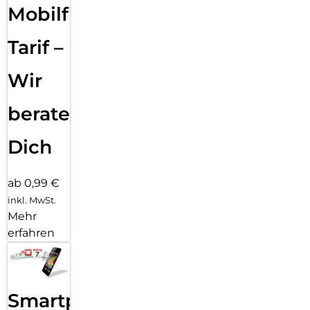
Funktionalität, dem attraktiven Design und der modernen
Mobilfunk
Schnellladetechnik ist dieses multifunktionale Lanyard die
perfekte Lösung für alle, die ihr Smartphone jederzeit
Tarif –
griffbereit halten möchten – ohne Kompromisse bei
Komfort oder Ästhetik.
Wir
beraten
Dich
ab 0,99 €
inkl. MwSt.
Mehr
erfahren
Smartphone