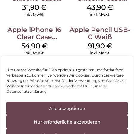
MagSafe Fuchsia
MagSafe Plum
31,90
€
43,90
€
inkl. MwSt.
inkl. MwSt.
Apple iPhone 16
Apple Pencil USB-
Clear Case
C Weiß
MagSafe
54,90
€
91,90
€
Transparent
inkl. MwSt.
inkl. MwSt.
Um unsere Website für Dich optimal zu gestalten und fortlaufend
verbessern zu können, verwenden wir Cookies. Durch die weitere
Nutzung der Website stimmst Du der Verwendung von Cookies zu.
Impressum
Weitere Informationen zu Cookies erhältst Du in unserer
Datenschutzerklärung.
AGB
Datenschutz
Alle akzeptieren
Vertrag widerrufen
Nur erforderliche akzeptieren
Hinweis zur Batterieentsorgung