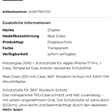
Artikelnummer
4028778127312
Zusätzliche Informationen
Marke
Displex
Modellbezeichnung
Real Glass
Produkttyp
Displayschutz
Farbe
Transparent
Verfügbarkeit
sofort verfügbar
Panzerglas (10H) + Schutzhülle für Apple iPhone 17 Pro, +
Case, Tempered Glas, kratzer-resistente Schutzfolie
Real Glass (2D) mit Case, 360° Rundum-Schutz mit EASY-ON
MountMaster
Schutzhülle für 360° Rundum-Schutz
Das transparente TPU-Case schützt und hält zuverlässig –
mit einem angenehmem Grip. Die Schutzhülle ist extra-dünn
(0,12cm), ultra-leicht und beeinträchtigt durch den dezenten
Mehr lesen
Look die Haptik und Optik Ihres Smartphones nur