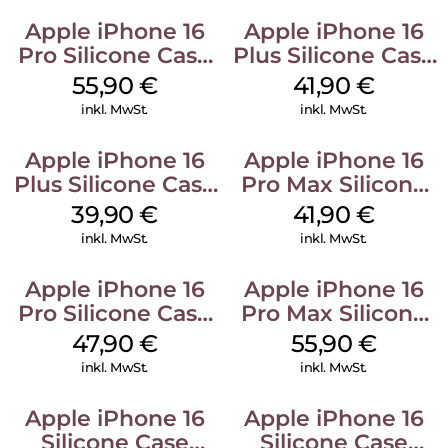
Apple iPhone 16
Apple iPhone 16
Pro Silicone Case
Plus Silicone Case
MagSafe Stone
MagSafe Stone
55,90
€
41,90
€
Gray
Gray
inkl. MwSt.
inkl. MwSt.
Apple iPhone 16
Apple iPhone 16
Plus Silicone Case
Pro Max Silicone
MagSafe Plum
Case MagSafe
39,90
€
41,90
€
Ultramarine
inkl. MwSt.
inkl. MwSt.
Apple iPhone 16
Apple iPhone 16
Pro Silicone Case
Pro Max Silicone
MagSafe Denim
Case MagSafe
47,90
€
55,90
€
Stone Gray
inkl. MwSt.
inkl. MwSt.
Apple iPhone 16
Apple iPhone 16
Silicone Case
Silicone Case