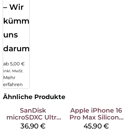
– Wir
kümmern
uns
darum!
ab 5,00 €
inkl. MwSt.
Mehr
erfahren
Ähnliche Produkte
SanDisk
Apple iPhone 16
microSDXC Ultra
Pro Max Silicone
128 GB + Adapter
Case MagSafe
36,90
€
45,90
€