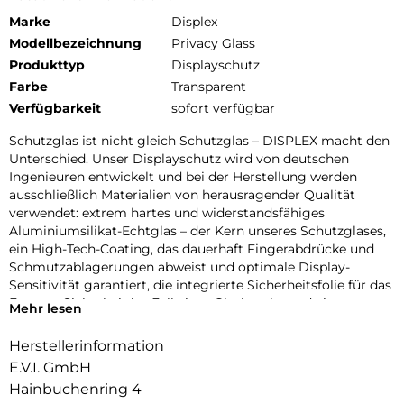
Marke
Displex
Modellbezeichnung
Privacy Glass
Produkttyp
Displayschutz
Farbe
Transparent
Verfügbarkeit
sofort verfügbar
Schutzglas ist nicht gleich Schutzglas – DISPLEX macht den
Unterschied. Unser Displayschutz wird von deutschen
Ingenieuren entwickelt und bei der Herstellung werden
ausschließlich Materialien von herausragender Qualität
verwendet: extrem hartes und widerstandsfähiges
Aluminiumsilikat-Echtglas – der Kern unseres Schutzglases,
ein High-Tech-Coating, das dauerhaft Fingerabdrücke und
Schmutzablagerungen abweist und optimale Display-
Sensitivität garantiert, die integrierte Sicherheitsfolie für das
Extra an Sicherheit im Fall eines Glasbruchs und ein
Mehr lesen
Hochleistungsadhäsiv, das eine sichere, blasenfreie Haftung
bis zum Rand gewährleistet und zugleich rückstandsfreie
Herstellerinformation
wiederablösbar ist. Verbunden mit einer Schutzglas
E.V.I. GmbH
Herstellung unter höchsten Fertigungsstandards mit
Hainbuchenring 4
lückenloser Qualitätssicherung, bietet DISPLEX bereits seit