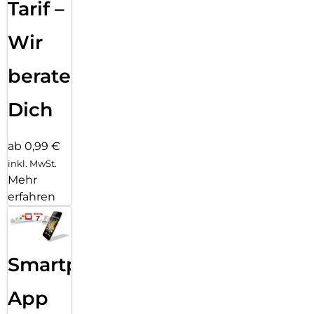
for-the-Planet“, die durch Aufforstungsaktionen weltweit
Tarif –
schädliches CO2 bindet. Unsere Verpackungen sind darüber
hinaus ökologisch optimiert und wir vermeiden konsequent
Wir
überflüssige Kunststoffe und Verbundmaterialien in unseren
Verpackungen.
beraten
Dich
ab 0,99 €
inkl. MwSt.
Mehr
erfahren
Smartphone
App