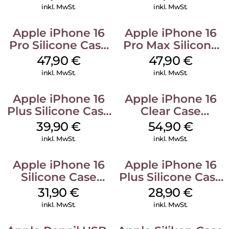
Mobile
Ultramarine
inkl. MwSt.
inkl. MwSt.
Apple iPhone 16
Apple iPhone 16
Pro Silicone Case
Pro Max Silicone
MagSafe Denim
Case MagSafe
47,90
€
47,90
€
Black
inkl. MwSt.
inkl. MwSt.
Apple iPhone 16
Apple iPhone 16
Plus Silicone Case
Clear Case
MagSafe Plum
MagSafe
39,90
€
54,90
€
Transparent
inkl. MwSt.
inkl. MwSt.
Apple iPhone 16
Apple iPhone 16
Silicone Case
Plus Silicone Case
MagSafe Fuchsia
MagSafe Black
31,90
€
28,90
€
inkl. MwSt.
inkl. MwSt.