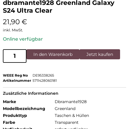
dbramante1928 Greenland Galaxy
S24 Ultra Clear
21,90
€
inkl. MwSt.
Online verfügbar
In den Warenkorb
Jetzt kaufen
WEEE Reg No
DE95338265
Artikelnummer
5711428060181
Zusätzliche Informationen
Marke
Dbramante1928
Modellbezeichnung
Greenland
Produkttyp
Taschen & Hüllen
Farbe
Transparent