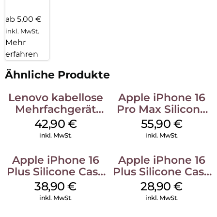
ab 5,00 €
inkl. MwSt.
Mehr
erfahren
Ähnliche Produkte
Lenovo kabellose
Apple iPhone 16
Mehrfachgerät
Pro Max Silicone
Luna Grey
Case MagSafe
42,90
€
55,90
€
Stone Gray
inkl. MwSt.
inkl. MwSt.
Apple iPhone 16
Apple iPhone 16
Plus Silicone Case
Plus Silicone Case
MagSafe Denim
MagSafe Black
38,90
€
28,90
€
inkl. MwSt.
inkl. MwSt.