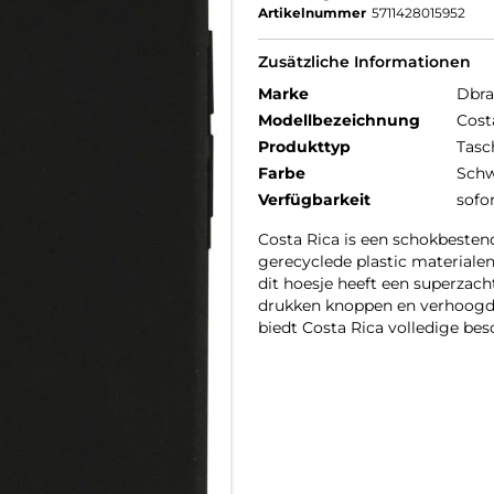
Artikelnummer
5711428015952
Zusätzliche Informationen
Marke
Dbr
Modellbezeichnung
Cost
Produkttyp
Tasc
Farbe
Schw
Verfügbarkeit
sofo
Costa Rica is een schokbesten
gerecyclede plastic materiale
dit hoesje heeft een superzach
drukken knoppen en verhoogd
biedt Costa Rica volledige bes