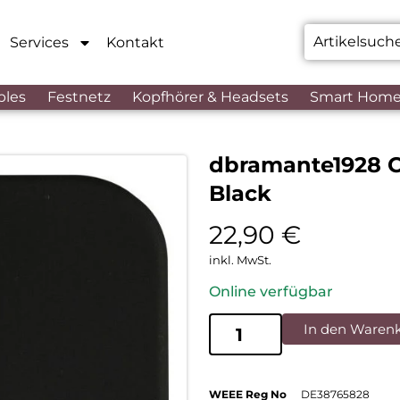
Services
Kontakt
bles
Festnetz
Kopfhörer & Headsets
Smart Hom
dbramante1928 C
Black
22,90
€
inkl. MwSt.
Online verfügbar
In den Waren
WEEE Reg No
DE38765828