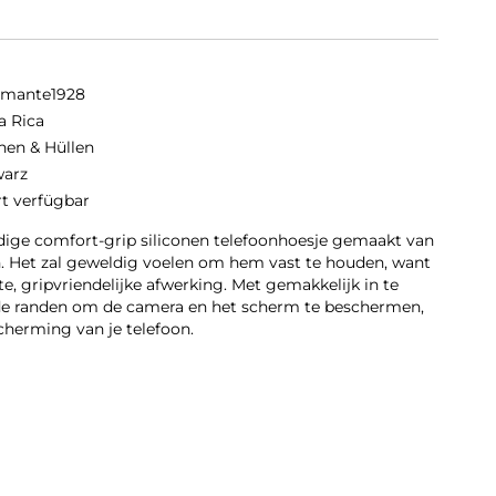
amante1928
a Rica
hen & Hüllen
arz
rt verfügbar
dige comfort-grip siliconen telefoonhoesje gemaakt van
n. Het zal geweldig voelen om hem vast te houden, want
te, gripvriendelijke afwerking. Met gemakkelijk in te
e randen om de camera en het scherm te beschermen,
cherming van je telefoon.