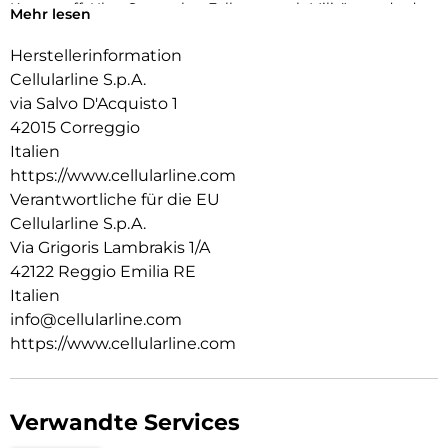
Kunststoff. Ultra Strong hat Falltests nach Militärstandard
Mehr lesen
bestanden und beweist damit seine Zuverlässigkeit in jeder
Situation.
Herstellerinformation
Cellularline S.p.A.
via Salvo D'Acquisto 1
42015 Correggio
Italien
https://www.cellularline.com
Verantwortliche für die EU
Cellularline S.p.A.
Via Grigoris Lambrakis 1/A
42122 Reggio Emilia RE
Italien
info@cellularline.com
https://www.cellularline.com
Verwandte Services