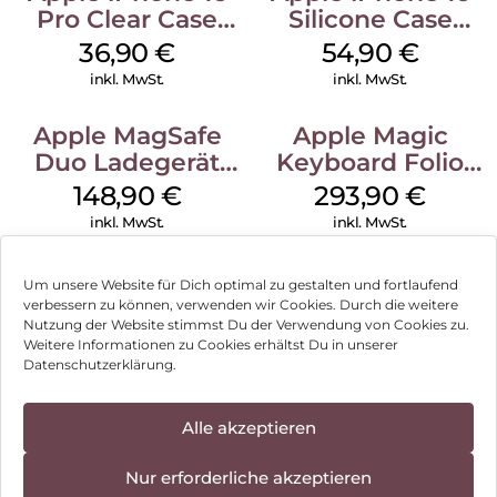
Pro Clear Case
Silicone Case
MagSafe
MagSafe Black
36,90
€
54,90
€
Transparent
inkl. MwSt.
inkl. MwSt.
Apple MagSafe
Apple Magic
Duo Ladegerät
Keyboard Folio
Weiß
iPad 10.9″ (10.Gen.)
148,90
€
293,90
€
Weiß
inkl. MwSt.
inkl. MwSt.
Um unsere Website für Dich optimal zu gestalten und fortlaufend
verbessern zu können, verwenden wir Cookies. Durch die weitere
Nutzung der Website stimmst Du der Verwendung von Cookies zu.
Impressum
Weitere Informationen zu Cookies erhältst Du in unserer
Datenschutzerklärung.
AGB
Datenschutz
Alle akzeptieren
Vertrag widerrufen
Nur erforderliche akzeptieren