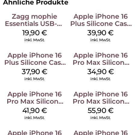
Ähnliche Produkte
Zagg mophie
Apple iPhone 16
Essentials USB-C-
Plus Silicone Case
20W Charger PD
MagSafe Plum
19,90
€
39,90
€
Weiß
inkl. MwSt.
inkl. MwSt.
Apple iPhone 16
Apple iPhone 16
Plus Silicone Case
Pro Max Silicone
MagSafe Lake
Case MagSafe
37,90
€
34,90
€
Green
Denim
inkl. MwSt.
inkl. MwSt.
Apple iPhone 16
Apple iPhone 16
Pro Max Silicone
Pro Max Silicone
Case MagSafe
Case MagSafe
41,90
€
55,90
€
Ultramarine
Stone Gray
inkl. MwSt.
inkl. MwSt.
Apple iPhone 16
Apple iPhone 16