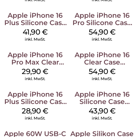
Apple iPhone 16
Apple iPhone 16
Plus Silicone Case
Pro Silicone Case
MagSafe Stone
MagSafe Black
41,90
€
54,90
€
Gray
inkl. MwSt.
inkl. MwSt.
Apple iPhone 16
Apple iPhone 16
Pro Max Clear
Clear Case
Case MagSafe
MagSafe
29,90
€
54,90
€
Transparent
Transparent
inkl. MwSt.
inkl. MwSt.
Apple iPhone 16
Apple iPhone 16
Plus Silicone Case
Silicone Case
MagSafe Black
MagSafe Plum
28,90
€
43,90
€
inkl. MwSt.
inkl. MwSt.
Apple 60W USB-C
Apple Silikon Case