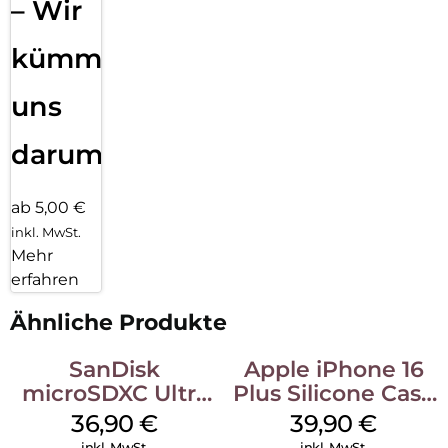
– Wir
kümmern
uns
darum!
ab 5,00 €
inkl. MwSt.
Mehr
erfahren
Ähnliche Produkte
SanDisk
Apple iPhone 16
microSDXC Ultra
Plus Silicone Case
128 GB + Adapter
MagSafe Plum
36,90
€
39,90
€
Mobile
inkl. MwSt.
inkl. MwSt.