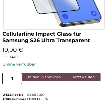
Cellularline Impact Glass für
Samsung S26 Ultra Transparent
19,90
€
inkl. MwSt.
Online verfügbar
In den Warenkorb
Jetzt kaufen
WEEE Reg No
DE65571297
Artikelnummer
8018080511592