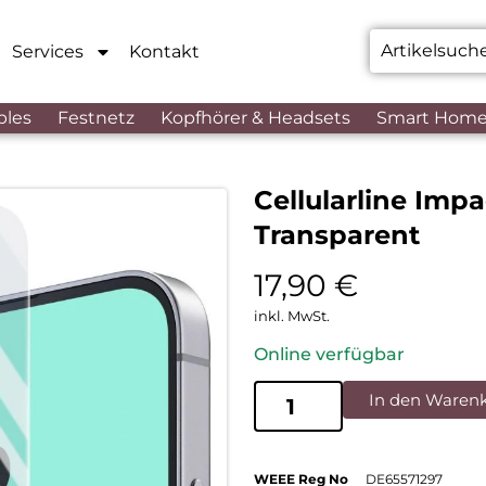
Services
Kontakt
bles
Festnetz
Kopfhörer & Headsets
Smart Hom
Cellularline Imp
Transparent
17,90
€
inkl. MwSt.
Online verfügbar
In den Waren
WEEE Reg No
DE65571297