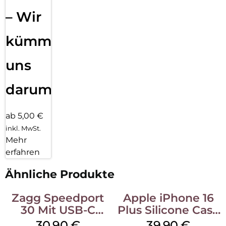
– Wir
kümmern
uns
darum!
ab 5,00 €
inkl. MwSt.
Mehr
erfahren
Ähnliche Produkte
Zagg Speedport
Apple iPhone 16
30 Mit USB-C
Plus Silicone Case
Kabel Weiß
MagSafe Plum
30,90
€
39,90
€