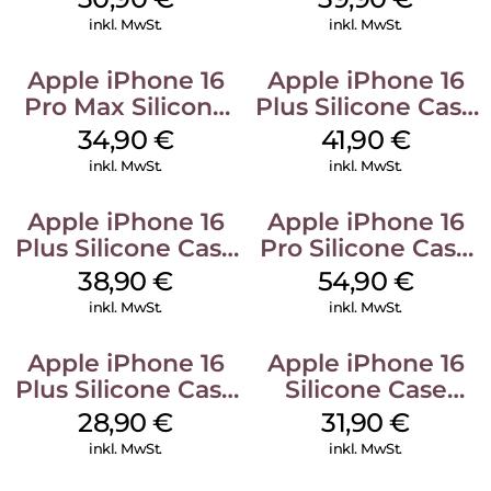
inkl. MwSt.
inkl. MwSt.
Apple iPhone 16
Apple iPhone 16
Pro Max Silicone
Plus Silicone Case
Case MagSafe
MagSafe Stone
34,90
€
41,90
€
Denim
Gray
inkl. MwSt.
inkl. MwSt.
Apple iPhone 16
Apple iPhone 16
Plus Silicone Case
Pro Silicone Case
MagSafe Denim
MagSafe Black
38,90
€
54,90
€
inkl. MwSt.
inkl. MwSt.
Apple iPhone 16
Apple iPhone 16
Plus Silicone Case
Silicone Case
MagSafe Black
MagSafe Fuchsia
28,90
€
31,90
€
inkl. MwSt.
inkl. MwSt.