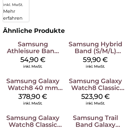
inkl. MwSt.
Mehr
erfahren
Ähnliche Produkte
Samsung
Samsung Hybrid
Athleisure Band
Band (S/M/L)
(S/M) Galaxy
Galaxy
54,90
€
59,90
€
Watch8/Watch8
Watch8/Watch8
inkl. MwSt.
inkl. MwSt.
Classic Graphite
Classic Blue
Samsung Galaxy
Samsung Galaxy
Watch8 40 mm
Watch8 Classic
Graphite
White
378,90
€
523,90
€
inkl. MwSt.
inkl. MwSt.
Samsung Galaxy
Samsung Trail
Watch8 Classic
Band Galaxy