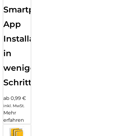
Sende eine Textnachricht, ruf jemanden an, lade Musik und
Smartphone
Podcasts und kontaktiere den Notruf – alles ohne dein
iPhone. Und jetzt bist du mit schnellem 5G unterwegs noch
besser verbunden.
App
Installation
in
wenigen
Schritten
ab 0,99 €
inkl. MwSt.
Mehr
erfahren