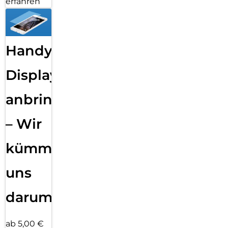
erfahren
Handy
Displayfolie
anbringen
– Wir
kümmern
uns
darum!
ab 5,00 €