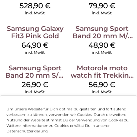
Black
Watch Ultra
528,90
€
79,90
€
Orange
inkl. MwSt.
inkl. MwSt.
Samsung Galaxy
Samsung Sport
Fit3 Pink Gold
Band 20 mm M/L
Galaxy Watch
64,90
€
48,90
€
Series Silber
inkl. MwSt.
inkl. MwSt.
Samsung Sport
Motorola moto
Band 20 mm S/M
watch fit Trekking
Galaxy Watch4
Green
26,90
€
56,90
€
Serie Graphite
inkl. MwSt.
inkl. MwSt.
Um unsere Website für Dich optimal zu gestalten und fortlaufend
verbessern zu können, verwenden wir Cookies. Durch die weitere
Nutzung der Website stimmst Du der Verwendung von Cookies zu.
Impressum
Weitere Informationen zu Cookies erhältst Du in unserer
Datenschutzerklärung.
AGB