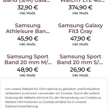
Band (S/M) Galaxy
Watch7 LTE 40
Watch8/Watch8
mm Cream
32,90
€
374,90
€
Classic Red
inkl. MwSt.
inkl. MwSt.
Samsung
Samsung Galaxy
Athleisure Band
Fit3 Gray
S/M Galaxy
45,90
€
47,90
€
Watch7 Cream
inkl. MwSt.
inkl. MwSt.
Samsung Sport
Samsung Sport
Band 20 mm M/L
Band 20 mm S/M
Galaxy Watch
Galaxy Watch4
48,90
€
26,90
€
Series Silber
Serie Graphite
inkl. MwSt.
inkl. MwSt.
Um unsere Website für Dich optimal zu gestalten und fortlaufend
verbessern zu können, verwenden wir Cookies. Durch die weitere
Nutzung der Website stimmst Du der Verwendung von Cookies zu.
Impressum
Weitere Informationen zu Cookies erhältst Du in unserer
Datenschutzerklärung.