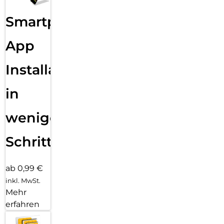
Sende eine Textnachricht, nimm einen Anruf an, hör Musik,
Smartphone
verwende Siri und erhalte Mitteilungen. Die Series 11 (GPS)
funktioniert mit deinem iPhone und im WLAN, damit du in
Verbindung bleibst.
App
Installation
in
wenigen
Schritten
ab 0,99 €
inkl. MwSt.
Mehr
erfahren