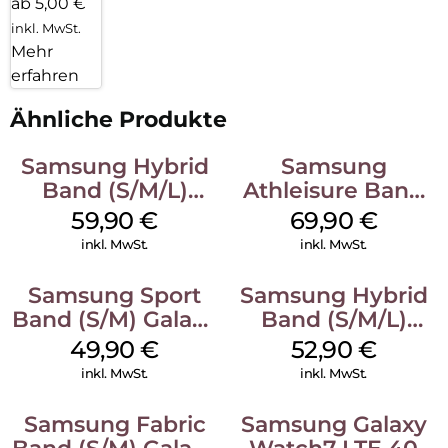
ab 5,00 €
inkl. MwSt.
Mehr
erfahren
Ähnliche Produkte
Samsung Hybrid
Samsung
Band (S/M/L)
Athleisure Band
Galaxy
(S/M) Galaxy
59,90
€
69,90
€
Watch8/Watch8
Watch8/Watch8
inkl. MwSt.
inkl. MwSt.
Classic Taupe
Classic Sage
Samsung Sport
Samsung Hybrid
Band (S/M) Galaxy
Band (S/M/L)
Watch8/Watch8
Galaxy
49,90
€
52,90
€
Classic White
Watch8/Watch8
inkl. MwSt.
inkl. MwSt.
Classic White
Samsung Fabric
Samsung Galaxy