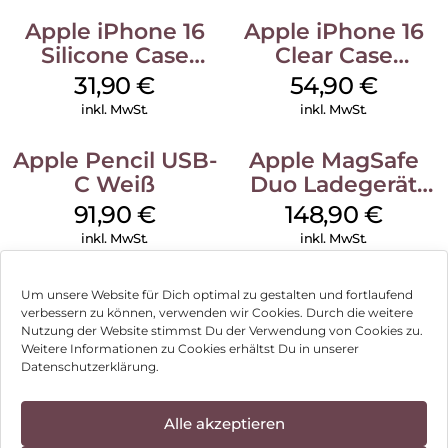
Apple iPhone 16
Apple iPhone 16
Silicone Case
Clear Case
MagSafe Fuchsia
MagSafe
31,90
€
54,90
€
Transparent
inkl. MwSt.
inkl. MwSt.
Apple Pencil USB-
Apple MagSafe
C Weiß
Duo Ladegerät
Weiß
91,90
€
148,90
€
inkl. MwSt.
inkl. MwSt.
Um unsere Website für Dich optimal zu gestalten und fortlaufend
verbessern zu können, verwenden wir Cookies. Durch die weitere
Nutzung der Website stimmst Du der Verwendung von Cookies zu.
Impressum
Weitere Informationen zu Cookies erhältst Du in unserer
Datenschutzerklärung.
AGB
Datenschutz
Alle akzeptieren