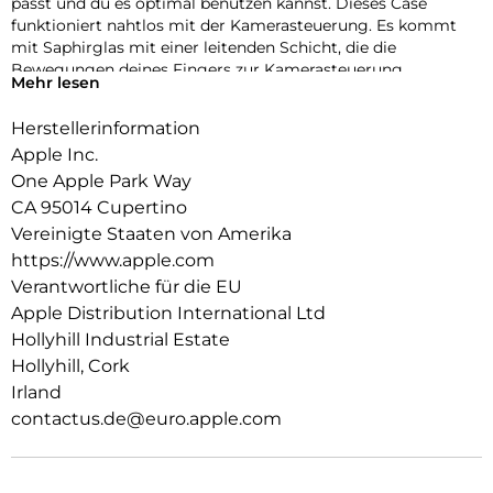
passt und du es optimal benutzen kannst. Dieses Case
funktioniert nahtlos mit der Kamerasteuerung. Es kommt
mit Saphirglas mit einer leitenden Schicht, die die
Bewegungen deines Fingers zur Kamerasteuerung
Mehr lesen
überträgt.
Herstellerinformation
Innen und Außenseite haben eine kratzfeste Beschichtung.
Und alle Materialien und Beschichtungen wurden optimiert,
Apple Inc.
um zu verhindern, dass das Case mit der Zeit vergilbt.
One Apple Park Way
CA 95014 Cupertino
Mit integrierten Magneten, die sich perfekt am iPhone 16 Pro
ausrichten, hält das Case ganz einfach und sorgt für
Vereinigte Staaten von Amerika
schnelleres kabelloses Laden. Lass dein iPhone beim Laden
https://www.apple.com
einfach im Case und docke dein MagSafe Ladegerät an oder
Verantwortliche für die EU
leg es auf dein Qi2 oder Qi zertifiziertes Ladegerät.
Apple Distribution International Ltd
Wie jedes von Apple entwickelte Case durchläuft es im Laufe
Hollyhill Industrial Estate
des Design und Fertigungsprozesses Tausende von
Hollyhill, Cork
Teststunden. Deshalb sieht es nicht nur großartig aus,
Irland
sondern ist auch dafür gemacht, dein iPhone vor Kratzern
contactus.de@euro.apple.com
und bei Stürzen zu schützen.