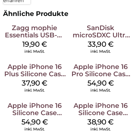
erfahren
Ähnliche Produkte
Zagg mophie
SanDisk
Essentials USB-C-
microSDXC Ultra
20W Charger PD
128 GB + Adapter
19,90
€
33,90
€
Weiß
Mobile
inkl. MwSt.
inkl. MwSt.
Apple iPhone 16
Apple iPhone 16
Plus Silicone Case
Pro Silicone Case
MagSafe Lake
MagSafe Black
37,90
€
54,90
€
Green
inkl. MwSt.
inkl. MwSt.
Apple iPhone 16
Apple iPhone 16
Silicone Case
Silicone Case
MagSafe Lake
MagSafe
54,90
€
38,90
€
Green
Ultramarine
inkl. MwSt.
inkl. MwSt.