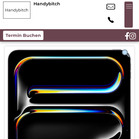
Handybitch
Termin Buchen