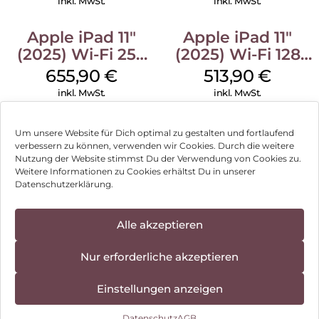
inkl. MwSt.
inkl. MwSt.
Apple iPad 11″
Apple iPad 11″
(2025) Wi-Fi 256
(2025) Wi-Fi 128
GB Silber
GB Silber
655,90
€
513,90
€
inkl. MwSt.
inkl. MwSt.
Um unsere Website für Dich optimal zu gestalten und fortlaufend
verbessern zu können, verwenden wir Cookies. Durch die weitere
Nutzung der Website stimmst Du der Verwendung von Cookies zu.
Impressum
Weitere Informationen zu Cookies erhältst Du in unserer
Datenschutzerklärung.
AGB
Datenschutz
Alle akzeptieren
Vertrag widerrufen
Nur erforderliche akzeptieren
Hinweis zur Batterieentsorgung
Einstellungen anzeigen
Newsletter
Datenschutz
AGB