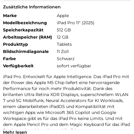
Zusätzliche Informationen
Marke
Apple
Modellbezeichnung
iPad Pro 11" (2025)
Speicherkapazität
512 GB
Arbeitsspeicher (RAM)
12 GB
Produkttyp
Tablets
Bildschirmdiagonale
11 Zoll
Farbe
Schwarz
Verfügbarkeit
sofort verfügbar
iPad Pro. Entwickelt für Apple Intelligence. Das iPad Pro mit
der Power des Apple M5 Chip liefert eine hervorragende
Performance für noch mehr Produktivität. Dank des
brillanten Ultra Retina XDR Displays, superschnellem WLAN
7 und 5G Mobilfunk, Neural Accelerators für KI Workloads,
einem überarbeiteten iPadOS und Kompatibilität mit
wichtigen Apps wie Microsoft 365 Copilot und Google
Workspace gibt es für das iPad Pro keine Limits. Und mit
dem Apple Pencil Pro und dem Magic Keyboard für das iPad
Pro ist es das ultimative mobile Büro.
Mehr lesen