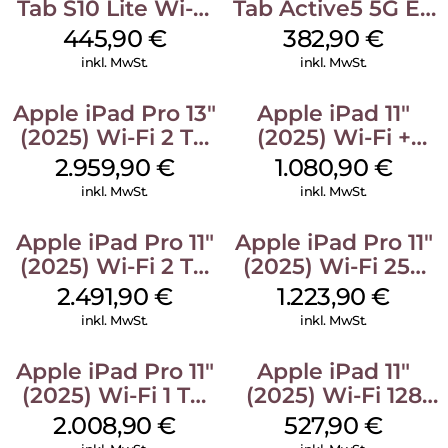
Tab S10 Lite Wi-Fi
Tab Active5 5G EE
128 GB Silver
128 GB Black
445,90
€
382,90
€
inkl. MwSt.
inkl. MwSt.
Apple iPad Pro 13″
Apple iPad 11″
(2025) Wi-Fi 2 TB
(2025) Wi-Fi +
Nanotexturglas
Cellular 512 GB
2.959,90
€
1.080,90
€
Space Schwarz
Pink
inkl. MwSt.
inkl. MwSt.
Apple iPad Pro 11″
Apple iPad Pro 11″
(2025) Wi-Fi 2 TB
(2025) Wi-Fi 256
Standardglas
GB Standardglas
2.491,90
€
1.223,90
€
Space Schwarz
Space Schwarz
inkl. MwSt.
inkl. MwSt.
Apple iPad Pro 11″
Apple iPad 11″
(2025) Wi-Fi 1 TB
(2025) Wi-Fi 128
Standardglas
GB Pink
2.008,90
€
527,90
€
Silber