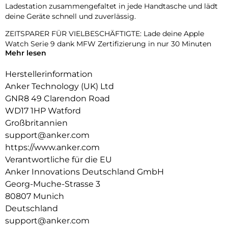
Ladestation zusammengefaltet in jede Handtasche und lädt
deine Geräte schnell und zuverlässig.
ZEITSPARER FÜR VIELBESCHÄFTIGTE: Lade deine Apple
Watch Serie 9 dank MFW Zertifizierung in nur 30 Minuten
Mehr lesen
auf 47% Akku auf – viel schneller als herkömmliche
Ladegeräte.
Herstellerinformation
3-in-1 APPLE LADEGERÄT: Lade iPhone, AirPods und Apple
Anker Technology (UK) Ltd
Watch gleichzeitig, und nutze den eingebauten,
GNR8 49 Clarendon Road
verstellbaren Handy-Ständer als Halterung.
WD17 1HP Watford
Das ultimative Ladeerlebnis: Tauche ein in bahnbrechendes
Großbritannien
Laden mit Wireless PowerIQ, vollkommen MagSafe-
support@anker.com
kompatibel
https://www.anker.com
und angetrieben von einem effizienten KI-Algorithmus.
Verantwortliche für die EU
Vertraue auf das individuell angefertigte Qi2-Modul mit
seiner hochleitfähigen Aluminiumkonstruktion für eine
Anker Innovations Deutschland GmbH
stabile 15W-Ladung unterstützt durch ein innovatives Split-
Georg-Muche-Strasse 3
Design für überlegene Wärmeableitung.
80807 Munich
Schneller laden. Smart leben.: Die neue Ultra-Schnellladung
Deutschland
von Anker in Kombination mit Qi2-Technologie
support@anker.com