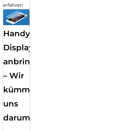
erfahren
Handy
Displayfolie
anbringen
– Wir
kümmern
uns
darum!