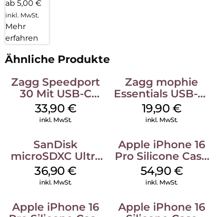
ab 5,00 €
inkl. MwSt.
Mehr
erfahren
Ähnliche Produkte
Zagg Speedport
Zagg mophie
30 Mit USB-C
Essentials USB-C-
Kabel Weiß
20W Charger PD
33,90
€
19,90
€
Weiß
inkl. MwSt.
inkl. MwSt.
SanDisk
Apple iPhone 16
microSDXC Ultra
Pro Silicone Case
128 GB + Adapter
MagSafe Black
36,90
€
54,90
€
Mobile
inkl. MwSt.
inkl. MwSt.
Apple iPhone 16
Apple iPhone 16