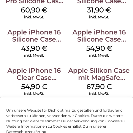
Pro Silicone Case
Silicone Case
MagSafe Stone
MagSafe Fuchsia
60,90
€
31,90
€
Gray
inkl. MwSt.
inkl. MwSt.
Apple iPhone 16
Apple iPhone 16
Silicone Case
Silicone Case
MagSafe Plum
MagSafe Black
43,90
€
54,90
€
inkl. MwSt.
inkl. MwSt.
Apple iPhone 16
Apple Silikon Case
Clear Case
mit MagSafe
MagSafe
iPhone 14 Pro
54,90
€
67,90
€
Transparent
(PRODUCT)RED
inkl. MwSt.
inkl. MwSt.
Um unsere Website für Dich optimal zu gestalten und fortlaufend
verbessern zu können, verwenden wir Cookies. Durch die weitere
Nutzung der Website stimmst Du der Verwendung von Cookies zu.
Impressum
Weitere Informationen zu Cookies erhältst Du in unserer
Datenschutzerklärung.