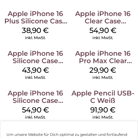
Apple iPhone 16
Apple iPhone 16
Plus Silicone Case
Clear Case
MagSafe Denim
MagSafe
38,90
€
54,90
€
Transparent
inkl. MwSt.
inkl. MwSt.
Apple iPhone 16
Apple iPhone 16
Silicone Case
Pro Max Clear
MagSafe Plum
Case MagSafe
43,90
€
29,90
€
Transparent
inkl. MwSt.
inkl. MwSt.
Apple iPhone 16
Apple Pencil USB-
Silicone Case
C Weiß
MagSafe Black
54,90
€
91,90
€
inkl. MwSt.
inkl. MwSt.
Um unsere Website für Dich optimal zu gestalten und fortlaufend