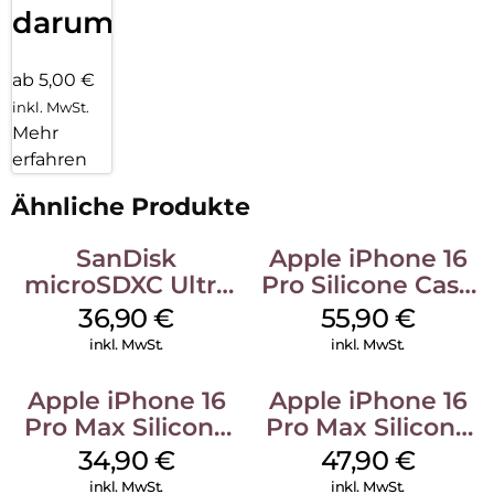
darum!
ab 5,00 €
inkl. MwSt.
Mehr
erfahren
Ähnliche Produkte
SanDisk
Apple iPhone 16
microSDXC Ultra
Pro Silicone Case
128 GB + Adapter
MagSafe Stone
36,90
€
55,90
€
Mobile
Gray
inkl. MwSt.
inkl. MwSt.
Apple iPhone 16
Apple iPhone 16
Pro Max Silicone
Pro Max Silicone
Case MagSafe
Case MagSafe
34,90
€
47,90
€
Denim
Black
inkl. MwSt.
inkl. MwSt.