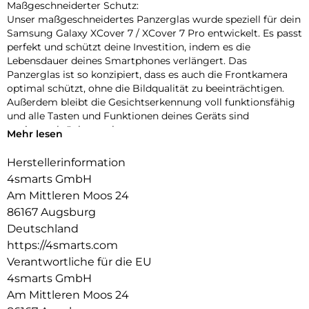
Maßgeschneiderter Schutz:
Unser maßgeschneidertes Panzerglas wurde speziell für dein
Samsung Galaxy XCover 7 / XCover 7 Pro entwickelt. Es passt
perfekt und schützt deine Investition, indem es die
Lebensdauer deines Smartphones verlängert. Das
Panzerglas ist so konzipiert, dass es auch die Frontkamera
optimal schützt, ohne die Bildqualität zu beeinträchtigen.
Außerdem bleibt die Gesichtserkennung voll funktionsfähig
und alle Tasten und Funktionen deines Geräts sind
uneingeschränkt nutzbar.
Mehr lesen
Einfache Montage:
Herstellerinformation
Unser Second Glass ist nicht nur robust, sondern auch
4smarts GmbH
einfacher zu montieren als eine Panzerfolie. Mit dem
mitgelieferten Reinigungsset lässt sich das Schutzglas
Am Mittleren Moos 24
staubfrei anbringen. Und wenn es Zeit ist, das Glas
86167 Augsburg
auszutauschen, ist das genauso einfach. Mit unserem Second
Deutschland
Glass erhalten Sie einen effektiven und benutzerfreundlichen
https://4smarts.com
Displayschutz für Ihr mobiles Gerät.
Verantwortliche für die EU
Kristallklare Qualität:
4smarts GmbH
Der Displayschutz bietet nicht nur optimalen Schutz für dein
Am Mittleren Moos 24
Smartphone, sondern garantiert auch die uneingeschränkte