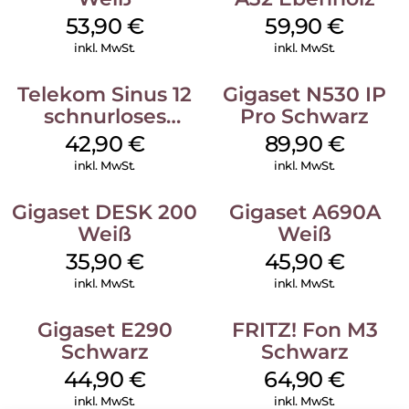
53,90
€
59,90
€
inkl. MwSt.
inkl. MwSt.
Telekom Sinus 12
Gigaset N530 IP
schnurloses
Pro Schwarz
Analog Telefon
42,90
€
89,90
€
Weiß
inkl. MwSt.
inkl. MwSt.
Gigaset DESK 200
Gigaset A690A
Weiß
Weiß
35,90
€
45,90
€
inkl. MwSt.
inkl. MwSt.
Gigaset E290
FRITZ! Fon M3
Schwarz
Schwarz
44,90
€
64,90
€
inkl. MwSt.
inkl. MwSt.