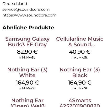
Deutschland
service@soundcore.com
https://www.soundcore.com
Ähnliche Produkte
Samsung Galaxy
Cellularline Music
Buds3 FE Gray
& Sound
Bluetooth
82,90
€
40,90
€
Headphone MAXI
inkl. MwSt.
inkl. MwSt.
3 Blue
Nothing Ear (3)
Nothing Ear (3)
White
Black
164,90
€
164,90
€
inkl. MwSt.
inkl. MwSt.
Nothing Ear
4Smarts
(Open) Weiß
4252011908820