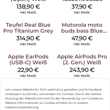
138,90
€
37,90
€
inkl. MwSt.
inkl. MwSt.
Teufel Real Blue
Motorola moto
Pro Titanium Grey
buds bass Blue
Jewel
314,90
€
47,90
€
inkl. MwSt.
inkl. MwSt.
Apple EarPods
Apple AirPods Pro
(USB-C) Weiß
(2. Gen.) Weiß
22,90
€
243,90
€
inkl. MwSt.
inkl. MwSt.
Um unsere Website für Dich optimal zu gestalten und fortlaufend
verbessern zu können, verwenden wir Cookies. Durch die weitere
Nutzung der Website stimmst Du der Verwendung von Cookies zu.
Impressum
Weitere Informationen zu Cookies erhältst Du in unserer
Datenschutzerklärung.