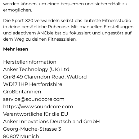
werden können, um einen bequemen und sichererHalt zu
ermöglichen.
Die Sport X20 verwandeln selbst das lauteste Fitnessstudio
in deine persönliche Ruheoase. Mit manuellen Einstellungen
und adaptivem ANCbleibst du fokussiert und ungestört auf
dem Weg zu deinen Fitnesszielen.
Mehr lesen
Tauche ein in das intensive Bass-Erlebnisder soundcore
BassUp-Technologie, angetrieben von kraftvollen 11mm
Herstellerinformation
dynamischen Treibern. Steigert deinen Sound und
katapultiert deine Motivation in ungeahnte Höhen.
Anker Technology (UK) Ltd
Gnr8 49 Clarendon Road, Watford
Die Sportkopfhörer mit ihrem einzigartigen
WD17 1HP Hertfordshire
Hohlraumdesign und soundcores exklusiver SweatGuard-
Technologie bieten Schutz vor Wasser, SchweiB und Staub
Großbritannien
durch eine U-Boot inspierierte Abdichtung.
service@soundcore.com
https://www.soundcore.com
Die Sport X20 Workout Kopfhörer glänzen mit 12 Stunden
Verantwortliche für die EU
Akkulaufzeit pro Ladung, die mit dem Ladecase auf 48
Stunden steigt. Dank Schnellladefunktion bist du sofort
Anker Innovations Deutschland GmbH
Trainings bereit.
Georg-Muche-Strasse 3
80807 Munich