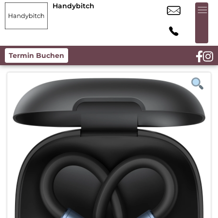
Handybitch
Termin Buchen