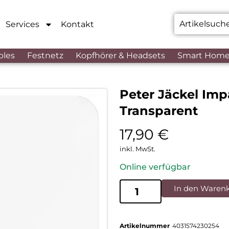
Services
Kontakt
bles
Festnetz
Kopfhörer & Headsets
Smart Hom
Peter Jäckel Imp
Transparent
17,90
€
inkl. MwSt.
Online verfügbar
In den Waren
Artikelnummer
4031574230254