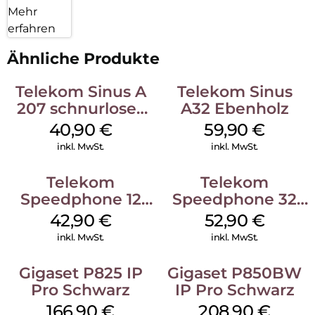
Mehr
Alle FRITZ!Box-Modelle mit integrierter DECT-Basisstation –
egal ob für DSL, Glasfaser, Kabel oder LTE – sind ideal für das
erfahren
FRITZ!Fon X6 geeignet. Die FRITZ!Box stellt sämtliche
Datendienste und Komfortfunktionen für das FRITZ!Fon zur
Ähnliche Produkte
Verfügung. Einstellungen können bequem über die
FRITZ!Box-Benutzeroberfläche vorgenommen werden. Alle
Telekom Sinus A
Telekom Sinus
Sprach-, Audio- und Steuerdaten werden über den DECT-
207 schnurloses
A32 Ebenholz
Funk sicher verschlüsselt übertragen. Bei aktiviertem DECT
analog Telefon
Eco Mode schalten die FRITZ!Box und die Handgeräte den
40,90
€
59,90
€
Schwarz
DECT-Funk im Standy-by-Betrieb vollständig ab.
inkl. MwSt.
inkl. MwSt.
Telekom
Telekom
Speedphone 12
Speedphone 32
Schwarz
Ebenholz
42,90
€
52,90
€
inkl. MwSt.
inkl. MwSt.
Gigaset P825 IP
Gigaset P850BW
Pro Schwarz
IP Pro Schwarz
166,90
€
208,90
€