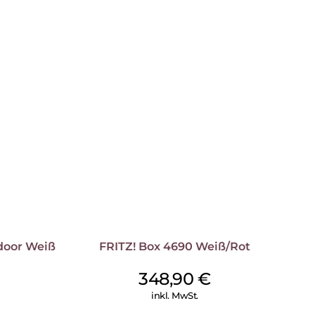
Online-Telefonbücher sowie zahlreiche
breite Angebot ab. Der Mediaserver verteilt
d Bilder im Heimnetz. Zudem verfügt die FRITZ!Box 7690
keiten wie einen 2,5-Gigabit WAN/LAN-, einen 2,5-
LAN-Ports. So lassen sich Netzwerkgeräte wie Drucker
 Heimnetz integrieren.
door Weiß
FRITZ! Box 4690 Weiß/Rot
348,90
€
inkl. MwSt.