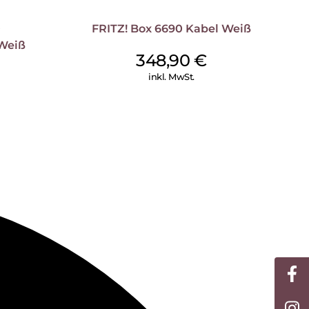
0
FRITZ! Box 6690 Kabel Weiß
 Weiß
348,90
€
inkl. MwSt.