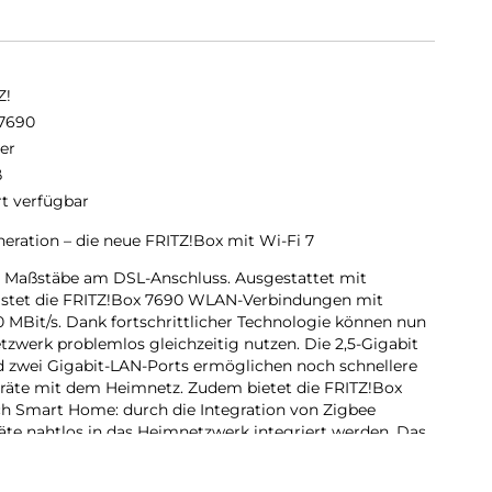
Z!
7690
er
ß
rt verfügbar
ration – die neue FRITZ!Box mit Wi-Fi 7
e Maßstäbe am DSL-Anschluss. Ausgestattet mit
istet die FRITZ!Box 7690 WLAN-Verbindungen mit
0 MBit/s. Dank fortschrittlicher Technologie können nun
werk problemlos gleichzeitig nutzen. Die 2,5-Gigabit
d zwei Gigabit-LAN-Ports ermöglichen noch schnellere
äte mit dem Heimnetz. Zudem bietet die FRITZ!Box
h Smart Home: durch die Integration von Zigbee
te nahtlos in das Heimnetzwerk integriert werden. Das
öglicht eine problemlose Einbindung und Steuerung
höchste Sicherheitsstandards (WPA3/WPA2) für erhöhten