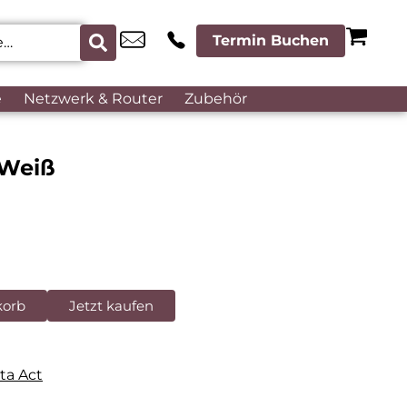
Termin Buchen
e
Netzwerk & Router
Zubehör
 Weiß
korb
Jetzt kaufen
ta Act