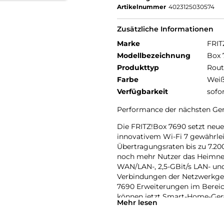
Artikelnummer
4023125030574
Zusätzliche Informationen
Marke
FRIT
Modellbezeichnung
Box 
Produkttyp
Rout
Farbe
Wei
Verfügbarkeit
sofo
Performance der nächsten Gene
Die FRITZ!Box 7690 setzt neu
innovativem Wi-Fi 7 gewährle
Übertragungsraten bis zu 7.20
noch mehr Nutzer das Heimnetz
WAN/LAN-, 2,5-GBit/s LAN- un
Verbindungen der Netzwerkger
7690 Erweiterungen im Bereic
können jetzt Smart-Home-Gerä
Mehr lesen
Betriebssystem FRITZ!OS erm
dieser Geräte. Zudem sorgen 