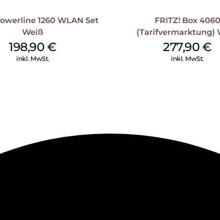
Powerline 1260 WLAN Set
FRITZ! Box 406
Weiß
(Tarifvermarktung)
198,90
€
277,90
€
inkl. MwSt.
inkl. MwSt.