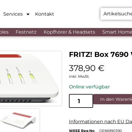
Services
Kontakt
bles
Festnetz
Kopfhörer & Headsets
Smart Hom
FRITZ! Box 7690
378,90
€
inkl. MwSt.
Online verfügbar
In den Waren
Informationen nach EU Da
WEEE Reg No
DE86990390