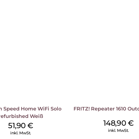
Anrufbeantworter, lokale und 
Komfortfunktionen runden das 
gespeicherte Filme, Musik un
über weitere Anschlussmöglich
GBit/s-LAN- und zwei Gigabit-
und Speichermedien leicht ins
m Speed Home WiFi Solo
FRITZ! Repeater 1610 Out
refurbished Weiß
148,90
€
51,90
€
inkl. MwSt.
inkl. MwSt.