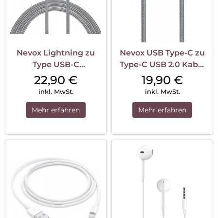
Nevox Lightning zu
Nevox USB Type-C zu
Type USB-C
Type-C USB 2.0 Kabel
Datenkabel MFi
20V/5A 10...
22,90
€
19,90
€
Nylon...
inkl. MwSt.
inkl. MwSt.
Mehr erfahren
Mehr erfahren