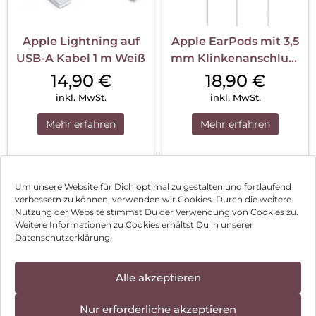
Apple Lightning auf
Apple EarPods mit 3,5
USB-A Kabel 1 m Weiß
mm Klinkenanschluss
Weiß
14,90
€
18,90
€
inkl. MwSt.
inkl. MwSt.
Mehr erfahren
Mehr erfahren
1
2
3
…
128
Nächste
Um unsere Website für Dich optimal zu gestalten und fortlaufend
verbessern zu können, verwenden wir Cookies. Durch die weitere
Nutzung der Website stimmst Du der Verwendung von Cookies zu.
Impressum
Weitere Informationen zu Cookies erhältst Du in unserer
Datenschutzerklärung.
AGB
Datenschutz
Alle akzeptieren
Vertrag widerrufen
Nur erforderliche akzeptieren