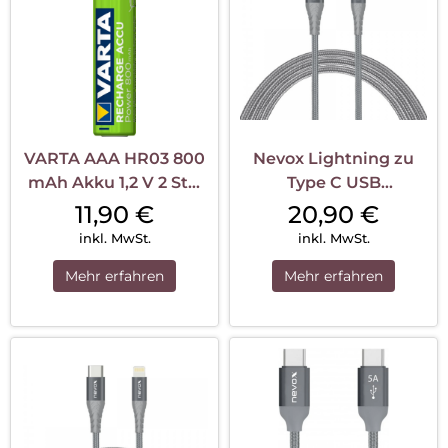
VARTA AAA HR03 800
Nevox Lightning zu
mAh Akku 1,2 V 2 Stk.
Type C USB
Blister
Datenkabel MFi
11,90
€
20,90
€
Nylon...
inkl. MwSt.
inkl. MwSt.
Mehr erfahren
Mehr erfahren