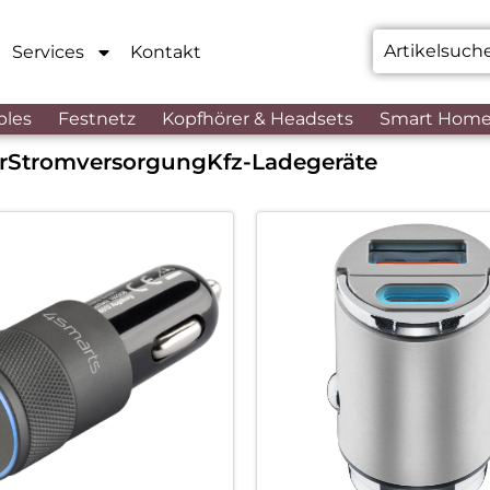
Services
Kontakt
bles
Festnetz
Kopfhörer & Headsets
Smart Hom
r
Stromversorgung
Kfz-Ladegeräte