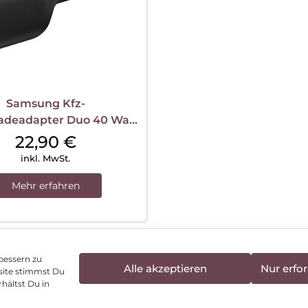
Samsung Kfz-
ladeadapter Duo 40 Watt
P-L4020N Schwarz
22,90
€
inkl. MwSt.
Mehr erfahren
bessern zu
Alle akzeptieren
Nur erfor
site stimmst Du
enschutz
Vertrag widerrufen
Hinweis zur Batte
hältst Du in