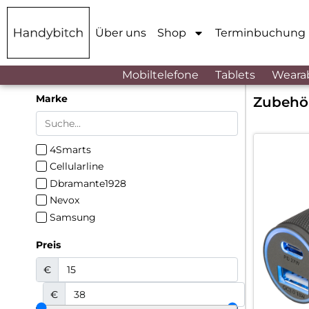
Über uns
Shop
Terminbuchung
Mobiltelefone
Tablets
Weara
Marke
Zubehö
4Smarts
Cellularline
Dbramante1928
Nevox
Samsung
Preis
€
€