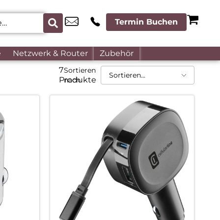
Termin Buchen
e
Netzwerk & Router
Zubehör
7
Sortieren
Produkte
nach