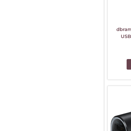
dbram
USB