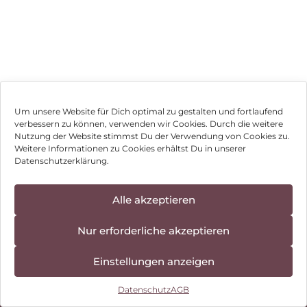
Um unsere Website für Dich optimal zu gestalten und fortlaufend
verbessern zu können, verwenden wir Cookies. Durch die weitere
Nutzung der Website stimmst Du der Verwendung von Cookies zu.
Impressum
Weitere Informationen zu Cookies erhältst Du in unserer
Datenschutzerklärung.
AGB
Datenschutz
Alle akzeptieren
Vertrag widerrufen
Nur erforderliche akzeptieren
Hinweis zur Batterieentsorgung
Einstellungen anzeigen
Newsletter
Datenschutz
AGB
©
2026
, Brodos AG – All Rights Reserved.