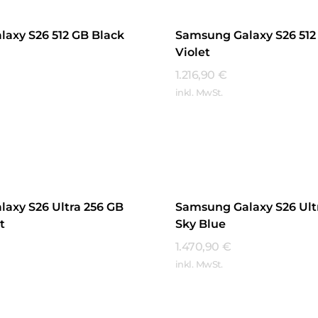
axy S26 512 GB Black
Samsung Galaxy S26 512
Violet
1.216,90
€
inkl. MwSt.
hren
Mehr Erfahren
axy S26 Ultra 256 GB
Samsung Galaxy S26 Ult
t
Sky Blue
1.470,90
€
inkl. MwSt.
hren
Mehr Erfahren