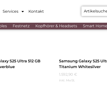
Services
Kontakt
bles
Festnetz
Kopfhörer & Headsets
Smart Hom
axy S25 Ultra 512 GB
Samsung Galaxy S25 Ultr
lverblue
Titanium Whitesilver
1.592,90
€
inkl. MwSt.
hren
Mehr Erfahren