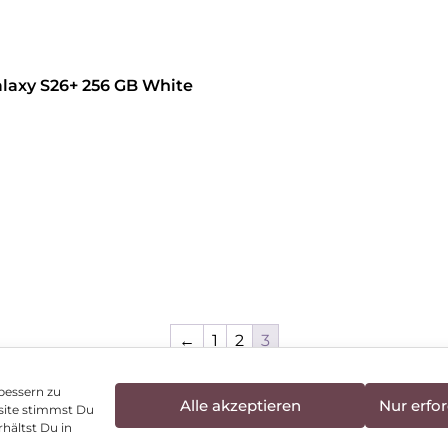
laxy S26+ 256 GB White
hren
←
1
2
3
bessern zu
Alle akzeptieren
Nur erfor
site stimmst Du
enschutz
Vertrag widerrufen
Hinweis zur Batte
hältst Du in