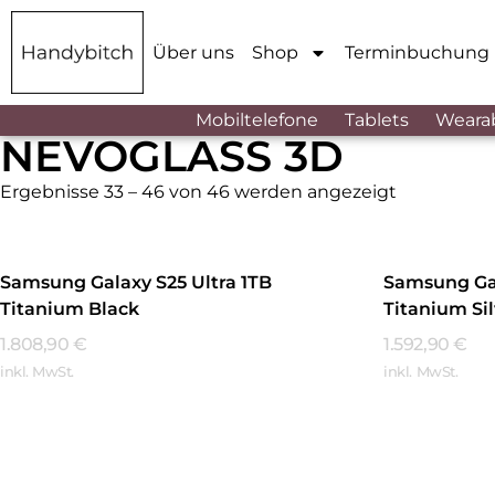
Über uns
Shop
Terminbuchung
Mobiltelefone
Tablets
Weara
NEVOGLASS 3D
Ergebnisse 33 – 46 von 46 werden angezeigt
Samsung Galaxy S25 Ultra 1TB
Samsung Gal
Titanium Black
Titanium Si
1.808,90
€
1.592,90
€
inkl. MwSt.
inkl. MwSt.
Mehr Erfahren
Mehr Erfa