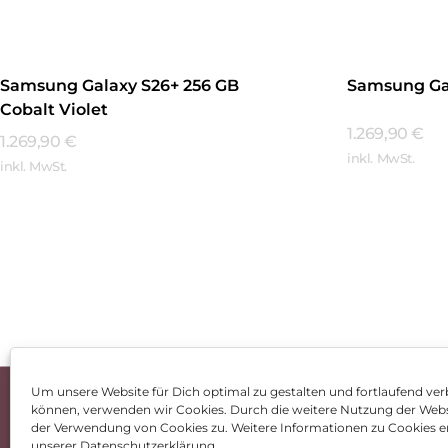
Samsung Galaxy S26+ 256 GB
Samsung Ga
Cobalt Violet
1.269,90
€
1.269,90
€
inkl. MwSt.
inkl. MwSt.
Mehr Erfa
Mehr Erfahren
Um unsere Website für Dich optimal zu gestalten und fortlaufend ver
können, verwenden wir Cookies. Durch die weitere Nutzung der Web
Impressum
AGB
Dat
der Verwendung von Cookies zu. Weitere Informationen zu Cookies er
unserer Datenschutzerklärung.