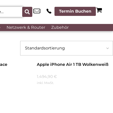
Termin Buchen
e
Netzwerk & Router
Zubehör
pace
Apple iPhone Air 1 TB Wolkenweiß
1.494,90
€
inkl. MwSt.
Mehr Erfahren