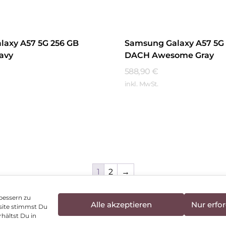
laxy A57 5G 256 GB
Samsung Galaxy A57 5G
avy
DACH Awesome Gray
588,90
€
inkl. MwSt.
hren
Mehr Erfahren
1
2
→
bessern zu
Alle akzeptieren
Nur erfor
site stimmst Du
enschutz
Vertrag widerrufen
Hinweis zur Batte
hältst Du in