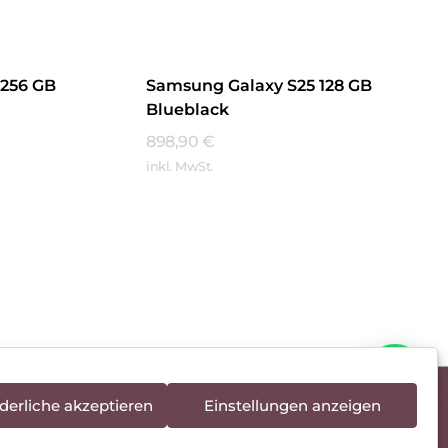
 256 GB
Samsung Galaxy S25 128 GB
Blueblack
898,90
€
inkl. MwSt.
Mehr Erfahren
derliche akzeptieren
Einstellungen anzeigen
rieentsorgung
Newsletter