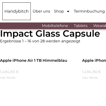
Über uns
Shop
Terminbuchung
Mobiltelefone
Tablets
Weara
Impact Glass Capsule
Ergebnisse 1 – 16 von 28 werden angezeigt
Apple iPhone Air 1 TB Himmelblau
Apple iPhone
1.494,90
€
1.494,90
€
inkl. MwSt.
inkl. MwSt.
Mehr Erfahren
Mehr Erfa