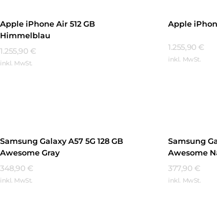
Apple iPhone Air 512 GB
Apple iPhon
Himmelblau
1.255,90
€
1.255,90
€
inkl. MwSt.
inkl. MwSt.
Mehr Erfa
Mehr Erfahren
Samsung Galaxy A57 5G 128 GB
Samsung Gal
Awesome Gray
Awesome N
348,90
€
377,90
€
inkl. MwSt.
inkl. MwSt.
Mehr Erfahren
Mehr Erfa