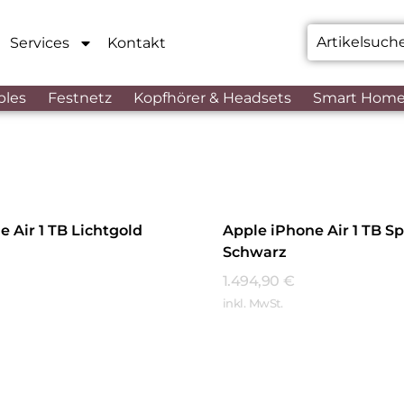
Services
Kontakt
bles
Festnetz
Kopfhörer & Headsets
Smart Hom
 Air 1 TB Lichtgold
Apple iPhone Air 1 TB S
Schwarz
1.494,90
€
inkl. MwSt.
hren
Mehr Erfahren