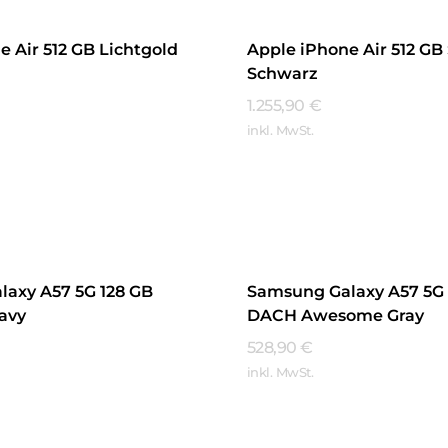
e Air 512 GB Lichtgold
Apple iPhone Air 512 GB
Schwarz
1.255,90
€
inkl. MwSt.
hren
Mehr Erfahren
axy A57 5G 128 GB
Samsung Galaxy A57 5G 
avy
DACH Awesome Gray
528,90
€
inkl. MwSt.
hren
Mehr Erfahren