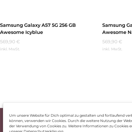
Samsung Galaxy A57 5G 256 GB
Samsung Ga
Awesome Icyblue
Awesome N
569,90
€
569,90
€
inkl. MwSt.
inkl. MwSt.
Mehr Erfahren
Mehr Erfa
Um unsere Website für Dich optimal zu gestalten und fortlaufend ver
können, verwenden wir Cookies. Durch die weitere Nutzung der Web
Impressum
AGB
Dat
der Verwendung von Cookies zu. Weitere Informationen zu Cookies er
unserer Datenschutzerklärung.