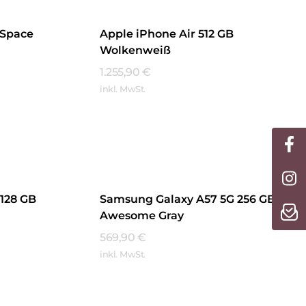
 Space
Apple iPhone Air 512 GB
Wolkenweiß
1.255,90
€
inkl. MwSt.
Mehr Erfahren
128 GB
Samsung Galaxy A57 5G 256 GB
Awesome Gray
569,90
€
inkl. MwSt.
Mehr Erfahren