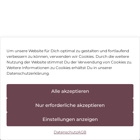
Mehr Erfahren
Um unsere Website für Dich optimal zu gestalten und fortlaufend
verbessern zu können, verwenden wir Cookies. Durch die weitere
Nutzung der Website stimmst Du der Verwendung von Cookies zu.
Impressum
Weitere Informationen zu Cookies erhältst Du in unserer
Datenschutzerklärung.
AGB
Datenschutz
Alle akzeptieren
Vertrag widerrufen
Nur erforderliche akzeptieren
Hinweis zur Batterieentsorgung
Einstellungen anzeigen
Newsletter
Datenschutz
AGB
©
2026
, Brodos AG – All Rights Reserved.