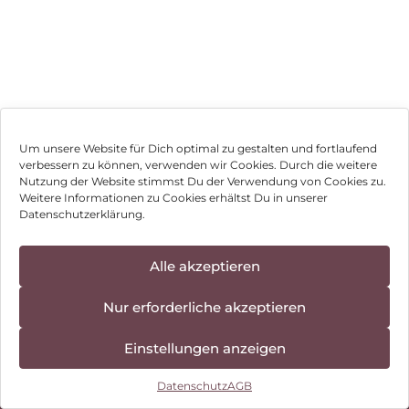
Um unsere Website für Dich optimal zu gestalten und fortlaufend
verbessern zu können, verwenden wir Cookies. Durch die weitere
Nutzung der Website stimmst Du der Verwendung von Cookies zu.
Impressum
Weitere Informationen zu Cookies erhältst Du in unserer
Datenschutzerklärung.
AGB
Datenschutz
Alle akzeptieren
Vertrag widerrufen
Nur erforderliche akzeptieren
Hinweis zur Batterieentsorgung
Einstellungen anzeigen
Newsletter
Datenschutz
AGB
©
2026
, Brodos AG – All Rights Reserved.