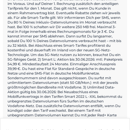
im Voraus. Und auf Deiner 1. Rechnung zusätzlich den anteiligen
Tarifpreis für den 1. Monat. Das gilt nicht, wenn Du Kunde in
einem Rahmenvertrag bist. Eventuelle Rabatte ziehen wir jeweils
ab. Für alle Smart-Tarife gilt: Wir informieren Dich per SMS, wenn
Du 80 % Deines Inklusiv-Datenvolumens im Monat verbraucht
hast. Bei 100 % schalten wir Dir weitere 250 MB frei. Maximal 3-
mal in Folge innerhalb eines Rechnungsmonats für je 3 €. Du
kannst immer per SMS ablehnen. Dann surfst Du langsamer,
sobald Du 100 % Deines Datenvolumens verbraucht hast – mit bis
zu 32 kbit/s. Bei Abschluss eines Smart-Tarifes profitierst du
kostenfrei und dauerhaft im Inland von der neuen 5G-Netz-
Technologie. Um das 5G-Netz nutzen zu können, brauchst Du ein
5G-fähiges Gerät. 2) Smart L: Aktion bis 30.06.2026: mtl. Paketpreis
54,99 €. Mindestlaufzeit 24 Monate. Einmaliger Anschlusspreis
39,99 €. Du hast eine Flat für Standard-Gespräche in deutsche
Netze und eine SMS-Flat in deutsche Mobilfunknetze.
Sondernummern sind davon ausgeschlossen. Du surfst mit
unlimitiertem Datenvolumen (statt 50 GB/Mon.) mit der jeweils
größtmöglichen Bandbreite mit Vodafone. 3) Unlimited Data-
Aktion gültig bis 30.06.2026: Bei Neuabschluss eines
Mobilfunkvertrags in den Tarifen Smart 2022 L -XXL bekommst du
unbegrenztes Datenvolumen fürs Surfen im deutschen
Vodafone-Netz. Das zusätzliche Datenvolumen entfällt, wenn Du
kündigst oder den Tarif wechselst. Bei einem Tarif mit
unbegrenztem Datenvolumen kannst Du mit jeder Red+ Karte
maximal bis zu 10 GB zuteilen. Fürs Surfen im EU-Ausland
bekommst Du 50 GB zusätzliches Datenvolumen.